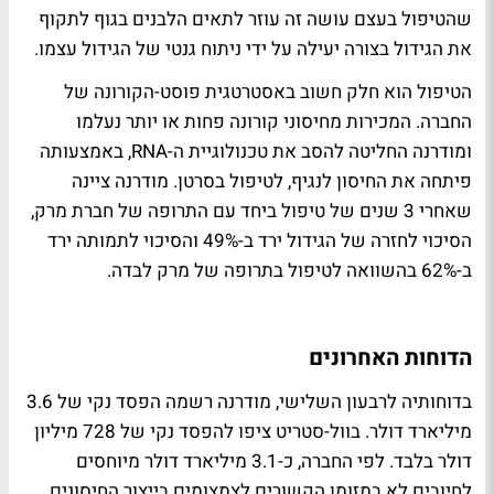
שהטיפול בעצם עושה זה עוזר לתאים הלבנים בגוף לתקוף
את הגידול בצורה יעילה על ידי ניתוח גנטי של הגידול עצמו.
הטיפול הוא חלק חשוב באסטרטגית פוסט-הקורונה של
החברה. המכירות מחיסוני קורונה פחות או יותר נעלמו
ומודרנה החליטה להסב את טכנולוגיית ה-RNA, באמצעותה
פיתחה את החיסון לנגיף, לטיפול בסרטן. מודרנה ציינה
שאחרי 3 שנים של טיפול ביחד עם התרופה של חברת מרק,
הסיכוי לחזרה של הגידול ירד ב-49% והסיכוי לתמותה ירד
ב-62% בהשוואה לטיפול בתרופה של מרק לבדה.
הדוחות האחרונים
בדוחותיה לרבעון השלישי, מודרנה רשמה הפסד נקי של 3.6
מיליארד דולר. בוול-סטריט ציפו להפסד נקי של 728 מיליון
דולר בלבד. לפי החברה, כ-3.1 מיליארד דולר מיוחסים
לחיובים לא במזומן הקשורים לצמצומים בייצור החיסונים