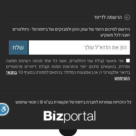
הרשמה לדיוור
הירשם לסיכום היומי של שוק ההון ולמבזקים של ביזפורטל - ניוזלטרים
חובה לכל משקיע
אני מאשר קבלת שני ניוזלטרים, אשר כל אחד מהווה רשימת תפוצה
נפרדת, בנושאים סיכום יומי והתראות חמות וקבלת דיוורים פרסומיים
בדואר אלקטרוני ו/ או באמצעות הסלולר בהתאם למפורט בסעיף 10
בתנאי
השימוש
כל הזכויות שמורות לחברת ביזפורטל תקשורת בע"מ ©
|
תנאי שימוש