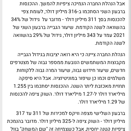
אבל הנהלת החברה הנמיכה ציפיות להמשך. ההכנסות
ברבעון השני הסתכמו ב-316 מיליון דולר, לעומת צפי
להכנסות בסך 311 מיליון דולר - מדובר על גידול של 34%
בהשוואה לשנה הקודמת. שיעור הגבייה ברבעון השני של
2021 עמד על 343 מיליון דולר, גידול של 29% בהשוואה
לשנה הקודמת.
הנהלת החברה ציינה כי היא רואה יציבות בגידול הגבייה
מקבוצות המשתמשים הנובעת ממספר גבוה של מצטרפים
חדשים, שיעור חידוש גבוה, שיעור המרה גבוה ללקוחות
משלמים וכמו כן שיפור במוניטיזציה. אבל היא סיפקה
תחזית מאכזבת ליתר השנה. ההכנסות יסתכמו בין 1.255
מיליארד דולר ל-1.27 מיליארד דולר. השוק ציפה להכנסות
של 1.29 מיליארד דולר.
ברבעון השלישי מצפה וויקס למכירות של 311 עד 317
מיליון דולר - השוק ציפה ל-325 מיליון דולר. מדובר בהנמכת
ציפיות קטנה יחסית, אבל כשצמיחה זה "שם המשחק" בוול