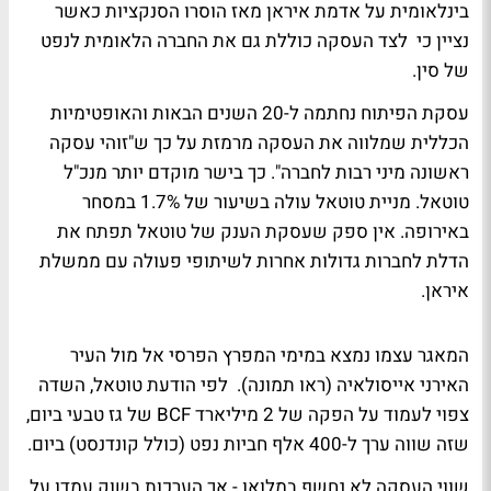
בינלאומית על אדמת איראן מאז הוסרו הסנקציות כאשר
נציין כי לצד העסקה כוללת גם את החברה הלאומית לנפט
של סין.
עסקת הפיתוח נחתמה ל-20 השנים הבאות והאופטימיות
הכללית שמלווה את העסקה מרמזת על כך ש"זוהי עסקה
ראשונה מיני רבות לחברה". כך בישר מוקדם יותר מנכ"ל
טוטאל. מניית טוטאל עולה בשיעור של 1.7% במסחר
באירופה. אין ספק שעסקת הענק של טוטאל תפתח את
הדלת לחברות גדולות אחרות לשיתופי פעולה עם ממשלת
איראן.
המאגר עצמו נמצא במימי המפרץ הפרסי אל מול העיר
האירני אייסולאיה (ראו תמונה). לפי הודעת טוטאל, השדה
צפוי לעמוד על הפקה של 2 מיליארד BCF של גז טבעי ביום,
שזה שווה ערך ל-400 אלף חביות נפט (כולל קונדנסט) ביום.
שווי העסקה לא נחשף במלואו - אך הערכות בשוק עמדו על