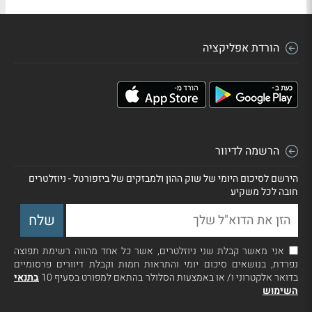
הורדת אפליקציה
הרשמה לדיוור
הירשם לסיכום היומי של שוק ההון ולמבזקים של ביזפורטל - ניוזלטרים
חובה לכל משקיע
אני מאשר קבלת שני ניוזלטרים, אשר כל אחד מהווה רשימת תפוצה
נפרדת, בנושאים סיכום יומי והתראות חמות וקבלת דיוורים פרסומיים
בדואר אלקטרוני ו/ או באמצעות הסלולר בהתאם למפורט בסעיף 10
בתנאי
השימוש