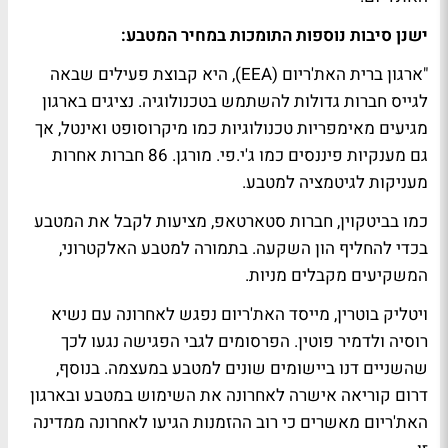
ישנן סיבות נוספות התומכות במחיר המטבע:
"ארגון ברית האת'ריום (EEA), היא קבוצת פעילים שבאה
לגייס חברות גדולות להשתמש בטכנולוגיה. נציגים בארגון
מגיעים מאימפריות טכנולוגיות כמו מיקרוסופט ואינטל, אך
גם מענקיות פיננסים כמו ג'י.פי. מורגן. 86 חברות אחרות
מעניקות לגיטמציה למטבע.
כמו בביטקוין, חברות סטארטאפ, מציעות לקבל את המטבע
בכדי להחליף הון השקעה. בתמורה למטבע האלקטרוני,
המשקיעים מקבלים מניות.
ויטליק בוטרין, מייסד האת'ריום נפגש לאחרונה עם נשיא
רוסיה ולדמיר פוטין. הפרסומים לגבי הפגישה נגעו לכך
שהשניים דנו ביישומים שונים למטבע במעצמה. בנוסף,
דרום קוריאה אישרה לאחרונה את השימוש במטבע ובארגון
האת'ריום מאשרים כי רוב ההזמנות הגיעו לאחרונה ממדינה