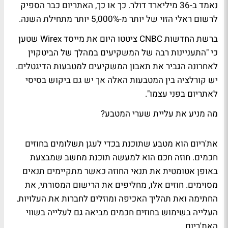
נאמד ב-36 מיליארד דולר. כך או כך, האתריום כבר הספיק
לרשום ראלי הזוי של יותר מ-5,000% יותר מתחילת השנה.
ברשת החדשות CNBC ציטטו היום את מייסד Wirex שטען
כי "התעניינות רבה של המשקיעים במהלך של הביטקוין
לאחרונה הגביר את תאבון המשקיעים למטבעות הדיגטלים.
יש קורלציה בין המטבעות האלה אך יש גם ביקוש בסיסי
לאתריום בפני עצמו".
מה מניע את עליית שערי המטבע?
את'ריום הוא מטבע שתוכנת בכדי לעגן תשלומים בחוזים
חכמים. חוזה חכם הוא למעשה תוכנת מחשב שמבצעת
באופן אטומטית את תנאי החוזה כאשר מתקיימים תנאים
מסוימים. חוזים אלו, מחליפים את הרישום המסורתי, את
החתימה ואת תהליך האכיפה ומוזלים לחברות את העלויות.
העלייה בשימוש בחוזים חכמים מביאה גם לעלייה בשווי
האת'ריום.