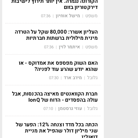
הקורונה נגמרה. אין יותר תירוץ לישיבות
דירקטוריון בזום
משפט
מישל אוחיון
07:36
|
|
העליון אשרר: 80,000 שקל על הטרדה
מינית מילולית ברשתות חברתיות
משפט
איתמר לוין
07:36
|
|
האם השוק מפספס את אמדוקס - או
שהוא יודע שהרע עוד לפניה?
גלובל
מירב ארד
07:30
|
|
חברת הקוואנטים מאיצה בהכנסות, אבל
עולה בהפסדים - הדוח של IonQ
גלובל
עוזי גרסטמן
07:10
|
|
הכתה בכל מדד וצנחה 12%: הפער של
שני מיליון דולר שהפיל את מניית
דואולינ