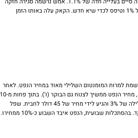
שבתחילת יום המסחר נסחר בטריטוריה אדומה סיים בעלייה חדה של 1.1%. אמש נרשמה סגירה חזקה
במדדי היבשת כאשר הדאקס עלה בשיעור של 1% וטיפס לכדי שיא חדש. הקאק עלה באותו הזמן
שמת למרות המומנטום השלילי מאוד במחיר הנפט. לאחר
שאתמול נסחר בירידות חדות בשיעור של 5%, מחיר הנפט ממשיך לצנוח גם הבוקר (ו'). בתוך פחות 
דקות, הנוזל השחור רשם בשעה האחרונה צלילה של 3% והגיע לידי מחיר של 45 דולר לחבית. שפל
שלא נרשם כמותו מאז תחילת נובמבר אשתקד. בהסתכלות שבועית, הנפט איבד השבוע כ-10% ממחירו.