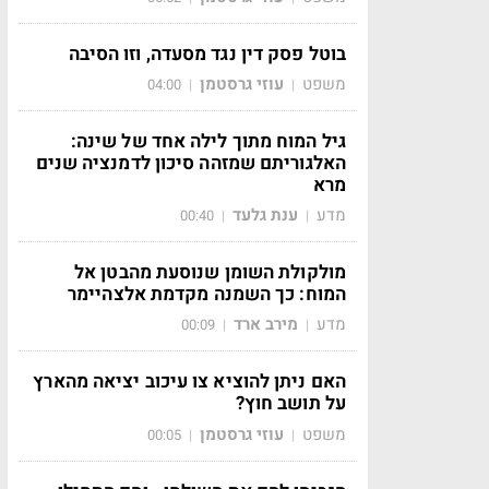
בוטל פסק דין נגד מסעדה, וזו הסיבה
משפט
עוזי גרסטמן
04:00
|
|
גיל המוח מתוך לילה אחד של שינה:
האלגוריתם שמזהה סיכון לדמנציה שנים
מרא
מדע
ענת גלעד
00:40
|
|
מולקולת השומן שנוסעת מהבטן אל
המוח: כך השמנה מקדמת אלצהיימר
מדע
מירב ארד
00:09
|
|
האם ניתן להוציא צו עיכוב יציאה מהארץ
על תושב חוץ?
משפט
עוזי גרסטמן
00:05
|
|