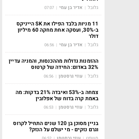
גלובל
אדיר בן עמי
07:07
|
|
11 מניות בלבד הפילו את SK הייניקס
ב-30%, ועסקה אחת מחקה 60 מיליון
דולר
גלובל
אדיר בן עמי
06:56
|
|
ההזמנות גדולות מההכנסות, והמניה עדיין
32% באדום: החידה של קרטוס
גלובל
עוזי גרסטמן
06:56
|
|
צמחה ב-53% ואיבדה 21% בדקות: מה
באמת קרה בדוח של אפלובין
גלובל
עוזי גרסטמן
06:53
|
|
בניין מסוכן בן 120 שנים התחיל לקרוס
וגרם נזקים - מי ישלם על הנזק?
משפט
עוזי גרסטמן
06:52
|
|