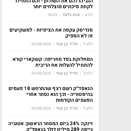
הגביהו להם את השולחן - והם התחילו
לקחת סיכונים מוצלחים יותר
מדע
ענת גלעד
00:03
|
|
סנדיסק עקפה את הציפיות - למשקיעים
זה לא הספיק
גלובל
אדיר בן עמי
05/08/2026
|
|
המחלוקת בפד מחריפה: קשקארי קורא
להתחיל להעלות את הריבית
גלובל
אדיר בן עמי
05/08/2026
|
|
הנאסד״ק רשם רצף שהתרחש 18 פעמים
בהיסטוריה - וכך הוא נסחר אחרי
הפעמים הקודמות
גלובל
אדיר בן עמי
05/08/2026
|
|
זינקה 24% ביום המסחר הראשון: אטוביה
גייסה 289 מיליון דולר בנאסד״ק