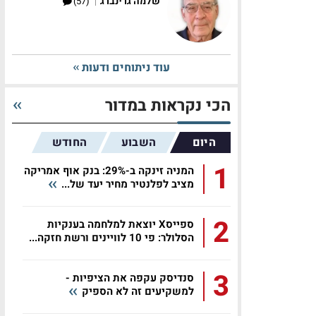
|
שלמה גרינברג
(57)
עוד ניתוחים ודעות
הכי נקראות במדור
היום
השבוע
החודש
1
המניה זינקה ב-29%: בנק אוף אמריקה
מציב לפלנטיר מחיר יעד של...
מ-10
2
ספייסX יוצאת למלחמה בענקיות
הסלולר: פי 10 לוויינים ורשת חזקה...
3
סנדיסק עקפה את הציפיות -
למשקיעים זה לא הספיק