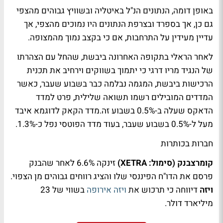
באופן דומה, הנתונים הנ"ל באיטליה ובשוויץ גבוהים מהצפי
גם כן, אך בספרד ובצרפת הנתונים היו נמוכים מהצפי, אך
עדיין מעידין על התרחבות, אם כי בקצב נמוך מהמצופה.
לאחר הראלי בתקופה האחרונה ביבשת, שהחל עם הצהרתו
של הנגיד מריו דרגי כי יתמוך בשווקים וירחיב את תכנית
הרכישות ביבשת, המגמה נבלמה כבר בשבוע שעבר, כאשר
המדדים המובילים רשמו תשואה שלילית, פרט למדד
הדאקס שעלה ב-0.5% בשבוע זה.מדד הקאק לדוגמא איבד
מעל ל-0.5% בשבוע שעבר, בעוד מדד הפוטסי נפל כ-1.3%.
חברות בכותרות
קומרצבנק (סימול: XETRA)
זינקה 6.6% לאחר שהבנק
פרסם את הדו"ח הפיננסי שלו והציג רווחים גבוהים מן הצפוי.
ויזה
דיווחה כי תרכוש את
ויזה אירופה
בשווי של
23
מיליארד דולר.