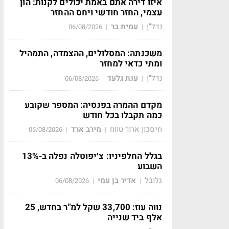
איזו דירה אתם באמת יכולים לקנות: הון
עצמי, החזר חודשי ויחס ההחזר
נדל"ן
עמית בר
06/08/2026
|
|
משכנתה: המסלולים, ההצמדה, התמהיל
ומתי כדאי למחזר
נדל"ן
ענת גלעד
06/08/2026
|
|
מקדם ההמרה בפנסיה: המספר שקובע
כמה תקבלו בכל חודש
חיסכון ארוך טווח
מירב ארד
06/08/2026
|
|
בגלל החלפיניו: צ׳יפוטלה נפלה ב-13%
השבוע
גלובל
אדיר בן עמי
06/08/2026
|
|
נווה עוז: 33,700 שקל למ"ר בחדש, 25
אלף ביד שנייה