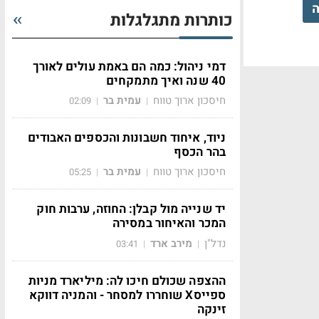
ה
כותרות מתגלגלות
דמי ניהול: כמה הם באמת עולים לאורך
40 שנה ואיך מתמקחים
חיסכון ארוך טווח
עמית בר
02:09
|
|
ניוד, איחוד חשבונות והכספים האבודים
בהר הכסף
חיסכון ארוך טווח
עמית בר
05:25
|
|
יד שנייה מול קבלן: החוזה, ערבות חוק
המכר והאיחור במסירה
נדל"ן
מירב ארד
03:41
|
|
ההצפה שכולם חיכו לה: מיליארד מניות
ספייסX שוחררו למסחר - והמניה דווקא
זינקה