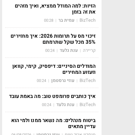
הזיות: למה המודל ממציא, ואיך מזהים
את זה בזמן
BizTech
עמית בר
00:28
|
|
זיכוי מס על תרומות 2026: איך מחזירים
35% מכל שקל שתרמתם
קריירה
ענת גלעד
00:24
|
|
המודלים הסיניים: דיפסיק, קימי, קוואן
וזעזוע המחירים
BizTech
עוזי גרסטמן
00:24
|
|
איך כותבים פרומפט טוב: מה באמת עובד
BizTech
ענת גלעד
00:24
|
|
ביטוח מנהלים: מה נשאר ממנו ולמי הוא
עדיין מתאים
חיסכון ארוך טווח
עוזי גרסטמן
06/08/2026
|
|