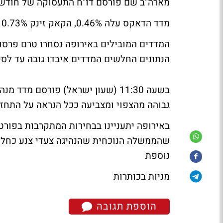
מארה"ב
שם פורסם דו"ח התעסוקה של חודש
מדד הדאקס עלה 0.46%, הקאק זינק 0.73% והפוטסיהתחזק 0.95%.
הנתונים החלשים המדדים איבדו גובה עד לסי
בשעה 11:30 (שעון ישראל) פורסם מ
גבוהה מהצפוי ומצביעה ככל הנראה על התחזק
באירופה יתעניינו בבחירות המתקרבות בפורטו
שהממשלה הנוכחית שהנהיגה צעדי צנע כחלק
נוספת
מניות בכותרות
הוספת תגובה