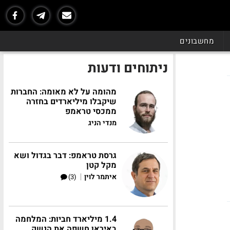
מחשבונים
ניתוחים ודעות
מהומה על לא מאומה: החברות
שיקבלו מיליארדים בחזרה
ממכסי טראמפ
מנדי הניג
גרסת טראמפ: דבר בגדול ושא
מקל קטן
|
איתמר לוין
(3)
1.4 מיליארד חביות: המלחמה
באיראן חשפה את הנשק