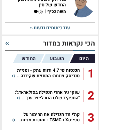
החדש של סין
|
משה כסיף
(5)
עוד ניתוחים ודעות
הכי נקראות במדור
היום
השבוע
החודש
1
הכנסות פי 4.7 ורווח עתק - ומניית
סנדיסק צונחת: התחזית שקיררה...
2
שוקי ניר אחרי הנפילה בסולאראדג':
"התפקיד שלנו הוא לייצר ערך...
3
קת׳י ווד מגדילה את ההימור על
ספייסX ו־TSMC - ומוכרת מניות...