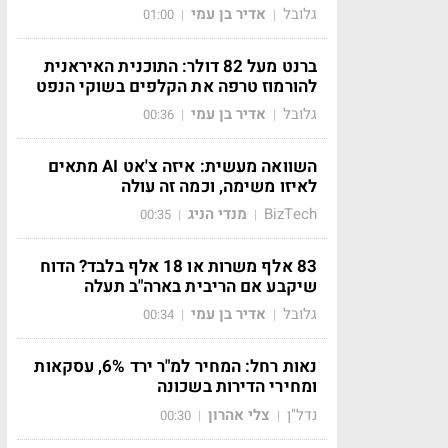
גלובל
אדיר בן עמי
01:00
|
|
ברנט מעל 82 דולר: התוכנית האיראנית
להורמוז טרפה את הקלפים בשוקי הנפט
גלובל
אדיר בן עמי
00:36
|
|
השוואה מעשית: איזה צ'אט AI מתאים
לאיזו משימה, וכמה זה עולה
BizTech
מנדי הניג
00:35
|
|
83 אלף משרות או 18 אלף בלבד? הדוח
שיקבע אם הריבית בארה"ב תעלה
גלובל
אדיר בן עמי
00:34
|
|
נאות רחל: המחיר למ"ר ירד 6%, עסקאות
ומחירי הדירות בשכונה
נדל"ן
צלי אהרון
00:30
|
|