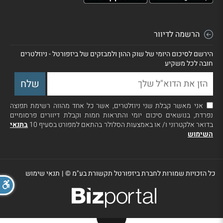
הרשמה לדיוור
הירשם לסיכום היומי של שוק ההון ולמבזקים של ביזפורטל - ניוזלטרים
חובה לכל משקיע
אני מאשר קבלת שני ניוזלטרים, אשר כל אחד מהווה רשימת תפוצה
נפרדת, בנושאים סיכום יומי והתראות חמות וקבלת דיוורים פרסומיים
בדואר אלקטרוני ו/ או באמצעות הסלולר בהתאם למפורט בסעיף 10
בתנאי
השימוש
כל הזכויות שמורות לחברת ביזפורטל תקשורת בע"מ ©
|
תנאי שימוש