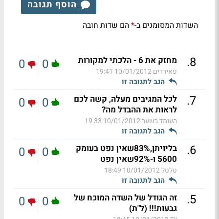
הוסף תגובה
השדות המסומנים ב-
הם שדות חובה
*
.
8
מחזק את 6 - הלכתי למקורות
0
0
פאיררים
10/01/2012 19:41
הגב לתגובה זו
.
7
לכל המגיבים מעלה, קשה לכם
0
0
לראות את ההבדל מה?
העומד בשער
10/01/2012 19:33
הגב לתגובה זו
.
6
בליויתן,83%שאין נפט בעומק
0
0
5600 ו-92%שאין נפט
טלטל
10/01/2012 18:49
הגב לתגובה זו
.
5
זה הגודל של השדה המוכח של
0
0
גבעות!!! (ל"ת)