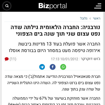
ראשי
גלובל
נורבגיה: החברה הלאומית גילתה שדה
נפט עצום שני תוך שנה בים הצפוני
החברה אשר פועלת בעוד 13 מדינות ביבשת
אירופה טיפסה מעט במסחר היום בבורסת אוסלו
ג'וש דוקרקר
(11)
|
10/01/2012 17:13
חברת סטאטאויל הנורבגית הודיעה אתמול(ב') כי מצאה שדה
נפט עצום בים ברנט הצפוני לה. השדה הינו התגלית השנייה
של שדה ענק בתוך שנה.
החברה אשר מוחזקת בשיעור של 67% על ידי הממשלה
הנורבגית, עורכת מזה זמן רב קידוחים באיזור הביס (Havis)