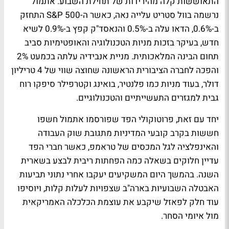
התאוששות קלה מהירידות של תחילת השבוע. אתמול
נרשמה בוול סטריט עלייה נאה, כאשר ה-S&P 500 התחזק
ב-0.6%, הדאו עלה ב-0.5% והנאסד"ק קפץ ב-0.9% לשיא
חדש, בעיקר בזכות מניות הטכנולוגיה והאופטימיות סביב
תחום הבינה המלאכותית. מניית אנבידיה עלתה בכמעט 2%
והפכה לחברה הציבורית הראשונה שחוצה שווי של 4 טריליון
דולר, בעוד מניות כמו פלנטיר, בואינג וקטרפילר סיפקו רוח
גבית למגזרים התעשייתיים והטכנולוגיים.
יחד עם זאת, פרוטוקולי הפד שפורסמו אתמול חשפו
חששות בקרב קובעי המדיניות מתגובת שוק העבודה
והאינפלציה לגל המכסים של טראמפ, כאשר חברי הפד
עדיין חלוקים בשאלה כמה הפחתות ריבית לבצע בשארית
השנה. בהמשך היום המשקיעים יעקבו אחרי נתוני תביעות
האבטלה השבועיות בארה"ב שצפויות לעלות קלות, ויוסיפו
עוד חלק לפאזל שיקבע את עוצמת הכלכלה האמריקאית
מול איומי הסחר.