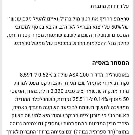
על רווחיות מוגברת.
טראמפ החריף את הטון מול ברזיל, ואיים להטיל מכס עונשי
של 50% על ייצוא מברזיל לארה"ב. זה בא בנוסף למכתבי
המכסים שנשלחו השבוע לשבע שותפות מסחר קטנות יותר,
כחלק מגל ההסלמות החדש במכסים של ממשל טראמפ.
המסחר באסיה
באוסטרליה, מדד ה-ASX 200 עולה ב-0.62% ל-8,591
נקודות, אחרי אתמול שבו מניות הזהב תיקנו מעט, למרות
מחיר אונקיה שנשאר יציב סביב 3,320 דולר. בהודו, הניפטי
50 מוסיף 0.14% ל-25,511 נקודות, כשהכלכלה ההודית
ממשיכה למשוך תשומת לב כיעד השקעה מועדף באסיה,
כאשר בג'י פי מורגן ציינו הבוקר שהודו היא למעשה השוק
היחיד מבין המדינות המתפתחות שמספק גם צמיחה גבוהה
בתוצר (חד ספרתית גבוהה) וגם צמיחה ברווחי החברות לאורך