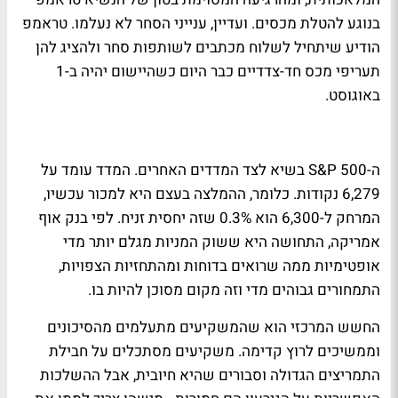
בנוגע להטלת מכסים. ועדיין, ענייני הסחר לא נעלמו. טראמפ
הודיע שיתחיל לשלוח מכתבים לשותפות סחר ולהציג להן
תעריפי מכס חד-צדדיים כבר היום כשהיישום יהיה ב-1
באוגוסט.
ה-S&P 500 בשיא לצד המדדים האחרים. המדד עומד על
6,279 נקודות. כלומר, ההמלצה בעצם היא למכור עכשיו,
המרחק ל-6,300 הוא 0.3% שזה יחסית זניח. לפי בנק אוף
אמריקה, התחושה היא ששוק המניות מגלם יותר מדי
אופטימיות ממה שרואים בדוחות ומהתחזיות הצפויות,
התמחורים גבוהים מדי וזה מקום מסוכן להיות בו.
החשש המרכזי הוא שהמשקיעים מתעלמים מהסיכונים
וממשיכים לרוץ קדימה. משקיעים מסתכלים על חבילת
התמריצים הגדולה וסבורים שהיא חיובית, אבל ההשלכות