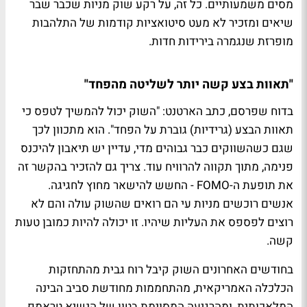
מסים משמעותיים. כל זה, על רקע שוק מניות שכבר שבר
שיאים ומזכיר לא מעט סיטואציות קודמות של התלהבות
מופרזת שנגמרה בירידות חדות.
"תאוות בצע קשה יותר לשליטה מהפחד"
בדוח שפרסם, כתב הארטנט: "השוק יכול להמשיך לטפס כי
תאוות הבצע (גרידיות) גוברת על הפחד". הוא מתכוון לכך
שגם כשהשווקים כבר גבוהים מדי, עדיין יש תיאבון להיכנס
פנימה, מתוך תקווה להרוויח עוד. צריך גם להזכיר בהקשר זה
את תופעת ה-FOMO - החשש להישאר מחוץ לחגיגה.
אנשים רוכשים מניות עי הם רואים שהשוק עולה והם לא
רוצים לפספס את העליות שיהיו. זו יכולה להיות כמובן טעות
קשה.
בחודשים האחרונים השוק קיבל רוח גבית מהתחזקות
הכלכלה האמריקאית, מהתחממות מחודשת סביב הבינה
המלאכותית, ומהרגיעה המסוימת בטון של הנשיא טראמפ