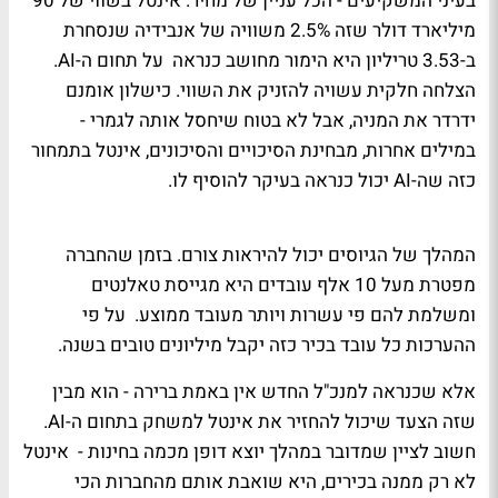
בעיני המשקיעים - הכל עניין של מחיר. אינטל בשווי של 90
מיליארד דולר שזה 2.5% משוויה של אנבידיה שנסחרת
ב-3.53 טריליון היא הימור מחושב כנראה על תחום ה-AI.
הצלחה חלקית עשויה להזניק את השווי. כישלון אומנם
ידרדר את המניה, אבל לא בטוח שיחסל אותה לגמרי -
במילים אחרות, מבחינת הסיכויים והסיכונים, אינטל בתמחור
כזה שה-AI יכול כנראה בעיקר להוסיף לו.
המהלך של הגיוסים יכול להיראות צורם. בזמן שהחברה
מפטרת מעל 10 אלף עובדים היא מגייסת טאלנטים
ומשלמת להם פי עשרות ויותר מעובד ממוצע. על פי
ההערכות כל עובד בכיר כזה יקבל מיליונים טובים בשנה.
אלא שכנראה למנכ"ל החדש אין באמת ברירה - הוא מבין
שזה הצעד שיכול להחזיר את אינטל למשחק בתחום ה-AI.
חשוב לציין שמדובר במהלך יוצא דופן מכמה בחינות - אינטל
לא רק ממנה בכירים, היא שואבת אותם מהחברות הכי