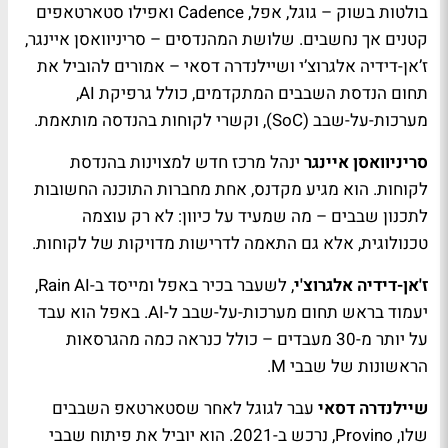
בולטות בשוק – גוגל, אפל, Cadence ואפילו סטארטאפים
קטנים אך נחשבים. שלושת המהנדסים – סריניוואסן איינגר,
ז’אן-דידיה אלגרוצ’י ושיילנדרה דסאי – אמורים להוביל את
תחום הנדסת השבבים המתקדמים, כולל גרפיקת AI,
מערכות-על-שבב (SoC), וקשרי לקוחות בהנדסה מותאמת.
סריניוואסן איינגר
ינהל מרכז חדש למצוינות בהנדסת
לקוחות. הוא מגיע מקדנס, אחת מחברות התוכנה החשובות
לתכנון שבבים – מה שמעיד על כיוון: לא רק עוצמה
טכנולוגית, אלא גם התאמה לדרישות מדויקות של לקוחות.
ז'אן-דידיה אלגרוצ'י
, לשעבר בכיר באפל ומייסד ב-Rain AI,
יעמוד בראש תחום מערכות-על-שבב ל-AI. באפל הוא עבד
על יותר מ-30 מעבדים – כולל כנראה כמה מהגרסאות
הראשונות של שבבי M.
שיילנדרה דסאי
עבר לגוגל לאחר שסטארטאפ השבבים
שלו, Provino, נרכש ב-2021. הוא יוביל את פיתוח שבבי