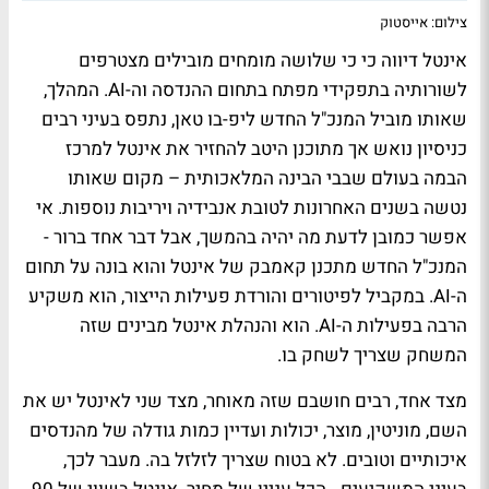
צילום: אייסטוק
אינטל דיווה כי כי שלושה מומחים מובילים מצטרפים
לשורותיה בתפקידי מפתח בתחום ההנדסה וה-AI. המהלך,
שאותו מוביל המנכ"ל החדש ליפ-בו טאן, נתפס בעיני רבים
כניסיון נואש אך מתוכנן היטב להחזיר את אינטל למרכז
הבמה בעולם שבבי הבינה המלאכותית – מקום שאותו
נטשה בשנים האחרונות לטובת אנבידיה ויריבות נוספות. אי
אפשר כמובן לדעת מה יהיה בהמשך, אבל דבר אחד ברור -
המנכ"ל החדש מתכנן קאמבק של אינטל והוא בונה על תחום
ה-AI. במקביל לפיטורים והורדת פעילות הייצור, הוא משקיע
הרבה בפעילות ה-AI. הוא והנהלת אינטל מבינים שזה
המשחק שצריך לשחק בו.
מצד אחד, רבים חושבם שזה מאוחר, מצד שני לאינטל יש את
השם, מוניטין, מוצר, יכולות ועדיין כמות גודלה של מהנדסים
איכותיים וטובים. לא בטוח שצריך לזלזל בה. מעבר לכך,