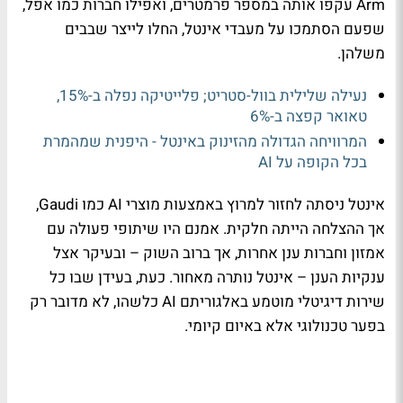
Arm עקפו אותה במספר פרמטרים, ואפילו חברות כמו אפל,
שפעם הסתמכו על מעבדי אינטל, החלו לייצר שבבים
משלהן.
נעילה שלילית בוול-סטריט; פלייטיקה נפלה ב-15%,
טאואר קפצה ב-6%
המרוויחה הגדולה מהזינוק באינטל - היפנית שמהמרת
בכל הקופה על AI
אינטל ניסתה לחזור למרוץ באמצעות מוצרי AI כמו Gaudi,
אך ההצלחה הייתה חלקית. אמנם היו שיתופי פעולה עם
אמזון וחברות ענן אחרות, אך ברוב השוק – ובעיקר אצל
ענקיות הענן – אינטל נותרה מאחור. כעת, בעידן שבו כל
שירות דיגיטלי מוטמע באלגוריתם AI כלשהו, לא מדובר רק
בפער טכנולוגי אלא באיום קיומי.