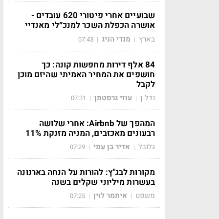
שבועיים אחרי פיטורי 620 עובדים -
אושרה הכפלת השכר למנכ״לי מאנדיי
בארץ
מנדי הניג
07:43
|
|
84 אלף דירות מחפשות קונה: כך
חושפים את המחיר האמיתי שהיזם מוכן
לקבל
נדל"ן
עוזי גרסטמן
07:31
|
|
המהפך של Airbnb: אחרי שלושה
רבעונים מאכזבים, המניה מזנקת 11%
גלובל
אדיר בן עמי
07:29
|
|
מקורות לבג"ץ: להורות על הנחה בארנונה
בעשרות מיליוני שקלים בשנה
משפט
איתמר לוין
07:25
|
|