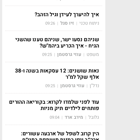
איך להיערך לעידן וגיל הזהב?
ניתוח טכני
זיו סגל
09:26
|
|
שניהם נסעו ישר, שניהם טענו שהשני
הגיח - איך הכריע ביהמ"ש?
משפט
עוזי גרסטמן
09:25
|
|
נאות שושנים: 12 עסקאות בשנה ו-38
אלף שקל למ"ר
נדל"ן
עוזי גרסטמן
09:25
|
|
עוד לפני שלמדו לקרוא: בקוריאה ההורים
פותחים לילדים תיק מניות
גלובל
מירב ארד
09:04
|
|
הין קרוב לשפל של ארבעה עשורים:
ארה״ב ויפן בחזית משותפת במט״ח