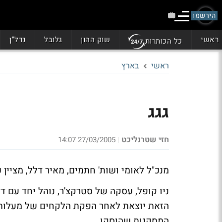
הירשמו
ראשי
שוק ההון
גלובל
נדל"ן
כל הכותרות
ראשי
בארץ
גגג
חזי שטרנליכט
27/03/2005 14:07
|
מנכ"ל לאומי ושות' חתמים, מאיר דלל, מציין כ
הזאת יוצאת לאחר הפקת הלקחים של מעלות 
המסקנות שהוסקו.