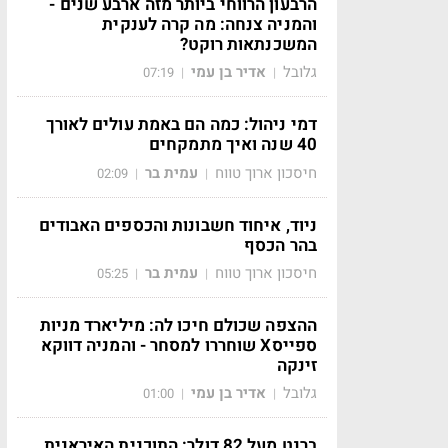
הרבעון הרווחי ביותר מזה ארבע שנים -
והמניה צנחה: מה קרה לענקית
המשכנתאות רוקט?
גלובל
אדיר בן עמי
07:19
|
|
דמי ניהול: כמה הם באמת עולים לאורך
40 שנה ואיך מתמקחים
חיסכון ארוך טווח
עמית בר
02:09
|
|
ניוד, איחוד חשבונות והכספים האבודים
בהר הכסף
חיסכון ארוך טווח
עמית בר
05:25
|
|
ההצפה שכולם חיכו לה: מיליארד מניות
ספייסX שוחררו למסחר - והמניה דווקא
זינקה
גלובל
אדיר בן עמי
01:00
|
|
ברנט מעל 82 דולר: התוכנית האיראנית