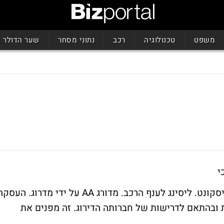
משפט
טכנולוגיה
רכב
נתוני מסחר
שער הדולר
י
ניו קופל, עסקה של סטרקצ'ר, נוהל יחד עם דיסקונט. ליסינג לענף הרכב. מדורג AA על ידי מדרוג. העס
ובהתאם לדרישות של חברותה הדירוג. זה מפנים את