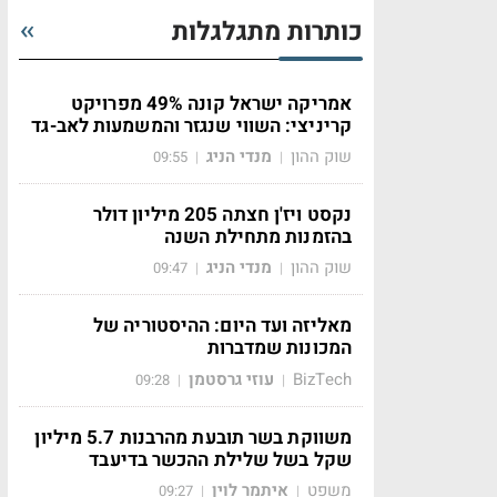
כותרות מתגלגלות
אמריקה ישראל קונה 49% מפרויקט
קריניצי: השווי שנגזר והמשמעות לאב-גד
שוק ההון
מנדי הניג
09:55
|
|
נקסט ויז'ן חצתה 205 מיליון דולר
בהזמנות מתחילת השנה
שוק ההון
מנדי הניג
09:47
|
|
מאליזה ועד היום: ההיסטוריה של
המכונות שמדברות
BizTech
עוזי גרסטמן
09:28
|
|
משווקת בשר תובעת מהרבנות 5.7 מיליון
שקל בשל שלילת ההכשר בדיעבד
משפט
איתמר לוין
09:27
|
|