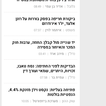
גלובל
אדיר בן עמי
08:49
|
|
ביקורת חריפה בפסק בוררות על רונן
אלעד, יו"ר אירודרום
משפט
איתמר לוין
07:37
|
|
יד שנייה מול קבלן: החוזה, ערבות חוק
המכר והאיחור במסירה
נדל"ן
מירב ארד
03:41
|
|
הבדיקות לפני החתימה: נסח טאבו,
זכויות, היתרים, שמאי ועורך דין
נדל"ן
עמית בר
07:58
|
|
פתיחה בעליות: נקסט ויז'ן מזנקת 4.4%,
הנפטיות בולטות
שוק ההון
מערכת ביזפורטל
10:05
|
|