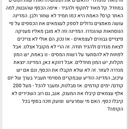
זה מאוד פופולרי להאשים את הממשלה ואת רשות המסים
במחדל. קל מאוד לתקוף ולהגיד - איפה הכסף שהובטח, למה
האתר קרס? האמת היא כמו תמיד לא שחור ולבן. המדינה
עושה מאמצים גדולים לספק לעצמאים את הכספים על פי
הנוסחאות שהוגדרו. המדינה וזה לא מובן מאליו מעניקה
פיצויים גבוהים לעצמאים - אז נכון, הם אולי לא צריכים
לצאת מגדרם ולהגיד תודה. זה הרי לא מקובל אצלנו. אבל
לפחות לא להסתער על רשות המסים - נו באמת, יש המון
תקלות, יש המון מחדלים. אבל דווקא כאן, המדינה יוצאת
מגדרה לעזור. זה לא שלא תקבלו את הכסף, וגם אם יש
עיכוב, המדינה הודיע שבמקרים מסוימי תעביר בערך של יום
קודם/ ימים קודמים. אז סבלנות, ומעבר להכל - מעל 200
אלף עצמאים קיבלו את המענק. אגב, גם רוב השכירים לא
קיבלו כסף. האם מי שמרעיש וצועק זוכה בסוף בכל
הקופה?