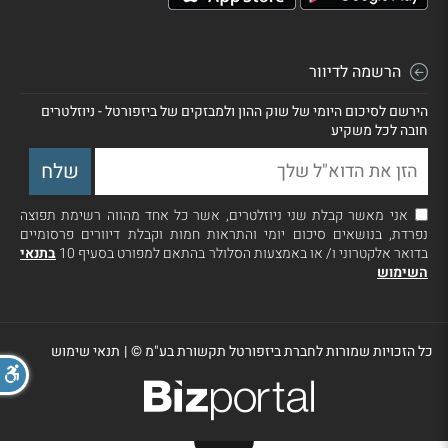
הרשמה לדיוור
הירשם לסיכום היומי של שוק ההון ולמבזקים של ביזפורטל - ניוזלטרים
חובה לכל משקיע
אני מאשר קבלת שני ניוזלטרים, אשר כל אחד מהווה רשימת תפוצה
נפרדת, בנושאים סיכום יומי והתראות חמות וקבלת דיוורים פרסומיים
בדואר אלקטרוני ו/ או באמצעות הסלולר בהתאם למפורט בסעיף 10
בתנאי
השימוש
כל הזכויות שמורות לחברת ביזפורטל תקשורת בע"מ ©
|
תנאי שימוש