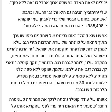
יכולים לצאת מאדם במשפט ארוך אחד? כנראה ללא סוף".
שלי יחימוביץ' הגיבה גם היא על גבי הרשת, וכתבה:
"אשתמש בחופש הבטוי שלי כדי לאבחן שמי שקורא
ל-985,408 בני אדם בהמות הוא בהמה. לילה טוב".
אמש נשא קוטלר נאום בכינוס של שחקנים ביפו שנערך
מתוך מחאה על כוונתה של שרת התרבות מירי רגב שלא
לממן יצירות שלדעתה תוקפות את ישראל. "זה הרגע להרים
ראש אל מול ההתבהמות השלטת ברחובותינו האמנותיים,
במקרה שלנו, ולומר לגברת רגב: תרגיעי!", תקף קוטלר. "תארי
לך, גברת רגב, את עולמנו, עולמך, שוקט ללא ספר, ללא
מוזיקה, ללא פואמה. עולם שאין מפריע בו, אין מפריע
ללאום לחגוג 30 מנדטים שאחריהם צועד עדר של בהמות
מלחכות קש וגבב".
אשתו של עודד קוטלר ניסתה לרכך את המהומה כשאמרה
היום: "שמעתי את הנאום הזה עוד לפני שהקריא אותו על