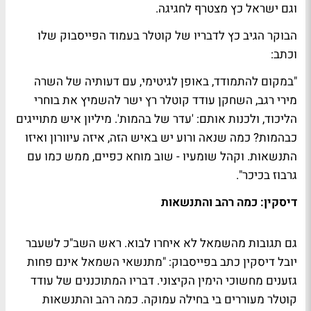
וגם ישראל כץ מצטרף לחגיגה.
הבוקר הגיב כץ לדבריו של קוטלר בעמוד הפייסבוק שלו
וכתב:
"במקום להתמודד, באופן לגיטימי, עם דעותיה של השרה
מירי רגב, השחקן עודד קוטלר רץ ישר להשמיץ את בוחרי
הליכוד, ולכנות אותם: 'עדר של בהמות'. מיליון איש מתוייגים
כבהמות? כמה שנאה ורוע יש באיש הזה, איזה עיוורון ואיזו
התנשאות. וקהל שומעיו - שוב מוחא כפיים, ממש כמו עם
גרבוז בכיכר".
דיסקין: כמה רהב והתנשאות
גם תגובות מהשמאל לא איחרו לבוא. ראש השב"כ לשעבר
יובל דיסקין כתב בפייסבוק: "מתנשאי השמאל אינם פחות
גזענים מחשוכי הימין הקיצוני. דבריו המתוכננים של עודד
קוטלר מעוררים בי בחילה עמוקה. כמה רהב והתנשאות