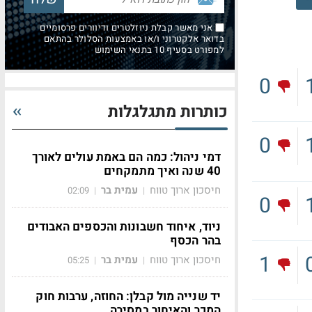
אני מאשר קבלת ניוזלטרים ודיוורים פרסומיים
בדואר אלקטרוני ו/או באמצעות הסלולר בהתאם
למפורט בסעיף 10 בתנאי השימוש
0
כותרות מתגלגלות
0
דמי ניהול: כמה הם באמת עולים לאורך
40 שנה ואיך מתמקחים
חיסכון ארוך טווח
עמית בר
02:09
|
|
0
ניוד, איחוד חשבונות והכספים האבודים
בהר הכסף
1
חיסכון ארוך טווח
עמית בר
05:25
|
|
יד שנייה מול קבלן: החוזה, ערבות חוק
המכר והאיחור במסירה