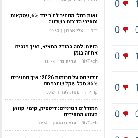
0
נאות רחל: המחיר למ"ר ירד 6%, עסקאות
ומחירי הדירות בשכונה
0
נדל"ן
צלי אהרון
00:30
|
|
הזיות: למה המודל ממציא, ואיך מזהים
את זה בזמן
0
BizTech
עמית בר
00:28
|
|
זיכוי מס על תרומות 2026: איך מחזירים
35% מכל שקל שתרמתם
0
קריירה
ענת גלעד
00:24
|
|
המודלים הסיניים: דיפסיק, קימי, קוואן
0
וזעזוע המחירים
BizTech
עוזי גרסטמן
00:24
|
|