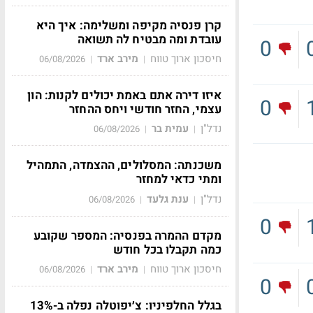
קרן פנסיה מקיפה ומשלימה: איך היא
עובדת ומה מבטיח לה תשואה
0
חיסכון ארוך טווח
מירב ארד
06/08/2026
|
|
איזו דירה אתם באמת יכולים לקנות: הון
0
עצמי, החזר חודשי ויחס ההחזר
נדל"ן
עמית בר
06/08/2026
|
|
משכנתה: המסלולים, ההצמדה, התמהיל
ומתי כדאי למחזר
נדל"ן
ענת גלעד
06/08/2026
|
|
0
מקדם ההמרה בפנסיה: המספר שקובע
כמה תקבלו בכל חודש
חיסכון ארוך טווח
מירב ארד
06/08/2026
|
|
0
בגלל החלפיניו: צ׳יפוטלה נפלה ב-13%