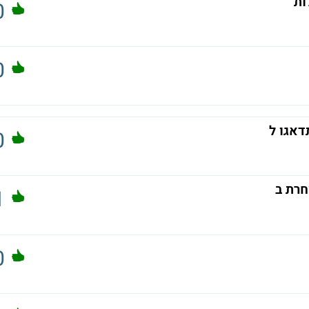
ות
0
0
0
חרת ב
1
0