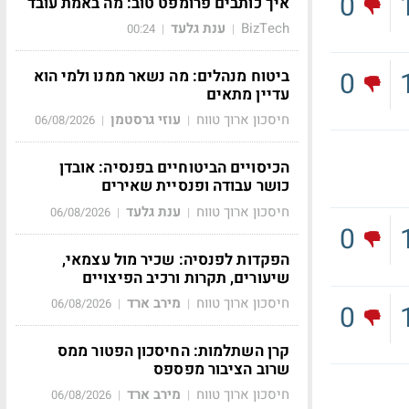
0
איך כותבים פרומפט טוב: מה באמת עובד
BizTech
ענת גלעד
00:24
|
|
0
ביטוח מנהלים: מה נשאר ממנו ולמי הוא
עדיין מתאים
חיסכון ארוך טווח
עוזי גרסטמן
06/08/2026
|
|
הכיסויים הביטוחיים בפנסיה: אובדן
כושר עבודה ופנסיית שאירים
חיסכון ארוך טווח
ענת גלעד
06/08/2026
|
|
0
הפקדות לפנסיה: שכיר מול עצמאי,
שיעורים, תקרות ורכיב הפיצויים
חיסכון ארוך טווח
מירב ארד
06/08/2026
|
|
0
קרן השתלמות: החיסכון הפטור ממס
שרוב הציבור מפספס
חיסכון ארוך טווח
מירב ארד
06/08/2026
|
|