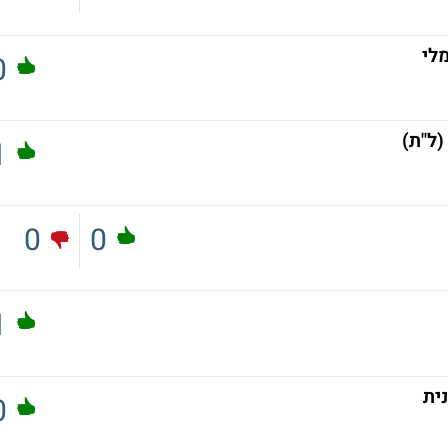
מלי
0
ל"ת)
1
0
0
1
ית
0