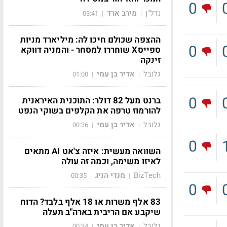
0
נדל"ן
מירב ארד
03:41
|
|
ההצפה שכולם חיכו לה: מיליארד מניות
0
ספייסX שוחררו למסחר - והמניה דווקא
זינקה
גלובל
אדיר בן עמי
01:00
|
|
0
ברנט מעל 82 דולר: התוכנית האיראנית
להורמוז טרפה את הקלפים בשוקי הנפט
גלובל
אדיר בן עמי
00:36
|
|
0
השוואה מעשית: איזה צ'אט AI מתאים
לאיזו משימה, וכמה זה עולה
BizTech
מנדי הניג
00:35
|
|
0
83 אלף משרות או 18 אלף בלבד? הדוח
שיקבע אם הריבית בארה"ב תעלה
גלובל
אדיר בן עמי
00:34
|
|