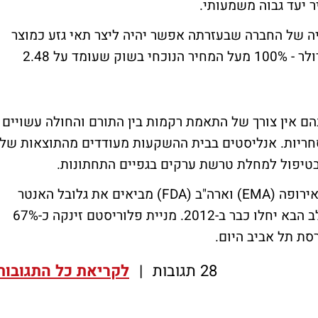
ר יעד גבוה משמעותי.
יה של החברה שבעזרתה אפשר יהיה ליצר תאי גזע כמוצר
מדף, קבעו בבית ההשקעות מחיר יעד של 5 דולר - 100% מעל המחיר הנוכחי בשוק שעומד על 2.48
ם אין צורך של התאמת רקמות בין התורם והחולה עשויים
מסחריות. אנליסטים בבית ההשקעות מעודדים מהתוצאות של
הרוח החיובית שהתקבלה מרשויות המינהל באירופה (EMA) וארה"ב (FDA) מביאים את גלובל האנטר
לשער כי התחלת הניסויים הקליניים של השלב הבא יחלו כבר ב-2012. מניית פלוריסטם זינקה כ-67%
28 תגובות
|
לקריאת כל התגובות