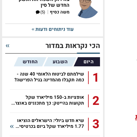
החדש של סין
|
משה כסיף
(5)
עוד ניתוחים ודעות
הכי נקראות במדור
היום
השבוע
החודש
1
שילמתם לביטוח הלאומי 40 שנה -
כמה תקבלו מהמדינה בגיל הפרישה?
2
אופציות ב-150 מיליארד שקל
תקועות בהייטק: כך מתכננים באוצר...
3
שיא חדש ביולי: הישראלים הוציאו
1.77 מיליארד שקל ביום בכרטיסי...