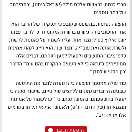
חברי כנסת, בראשם אלכס מילר (ישראל ביתנו), ובתמיכתם
של כמה נוספים.
ההצעה נפתחת במשפט שקובע כי תפקידו של הדובר הוא
אחד החשובים והרגישים ברשות המקומית וכי לדובר עצמו
ישנו אילוץ כפול: מצד אחד, עליו לשמור על נאמנות לרשות
ולשרת אותה ואת עובדיה, ומצד שני, הוא חייב לנהוג אמינות
כלפי ציבור התושבים ולפעול למען רווחתם. דברים אלה
מסתיימים ב"נראה כי לא מעטים המקרים בהם עומד הדובר
'בין הפטיש לסדן'".
עוד עולה ממסמך ההצעה כי זו נועדה למגר את התופעה
שבגינה הדוברים נתונים ללחצים פוליטיים, שישנה סכנה כי
יפעלו בהשפעתם. בהמשך נכתב כי "יש לשמור על אמינותו
ועצמאותו (של הדובר - ד"פ) ולאפשר את אי תלותו בגורמים
אלו או אחרים".
הוספת תגובה