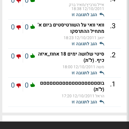
0
0
אייל גורביץ/מאיר ברק
12/10/2011 18:38
הגב לתגובה זו
.
3
וואי וואי על השורטיסטים ביום א'
0
0
מתחיל ההתרסקו
יואב
12/10/2011 18:23
הגב לתגובה זו
.
2
סיטי שלושה ימים 18 אחוז,,איזה
0
0
כיף. (ל"ת)
משה
12/10/2011 18:00
הגב לתגובה זו
.
1
בוםםםםםםםםםםםםםםםםםםם
0
0
(ל"ת)
הראל
12/10/2011 17:20
הגב לתגובה זו