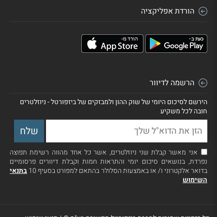
הורדת אפליקציה
הרשמה לדיוור
הירשם לסיכום היומי של שוק ההון ולמבזקים של ביזפורטל - ניוזלטרים
חובה לכל משקיע
אני מאשר קבלת שני ניוזלטרים, אשר כל אחד מהווה רשימת תפוצה
נפרדת, בנושאים סיכום יומי והתראות חמות וקבלת דיוורים פרסומיים
בדואר אלקטרוני ו/ או באמצעות הסלולר בהתאם למפורט בסעיף 10
בתנאי
השימוש