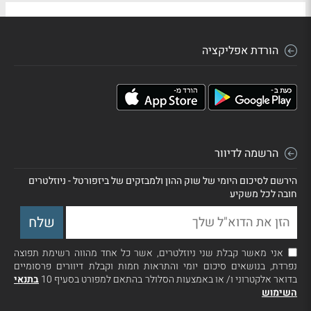
הורדת אפליקציה
הרשמה לדיוור
הירשם לסיכום היומי של שוק ההון ולמבזקים של ביזפורטל - ניוזלטרים
חובה לכל משקיע
אני מאשר קבלת שני ניוזלטרים, אשר כל אחד מהווה רשימת תפוצה
נפרדת, בנושאים סיכום יומי והתראות חמות וקבלת דיוורים פרסומיים
בדואר אלקטרוני ו/ או באמצעות הסלולר בהתאם למפורט בסעיף 10
בתנאי
השימוש