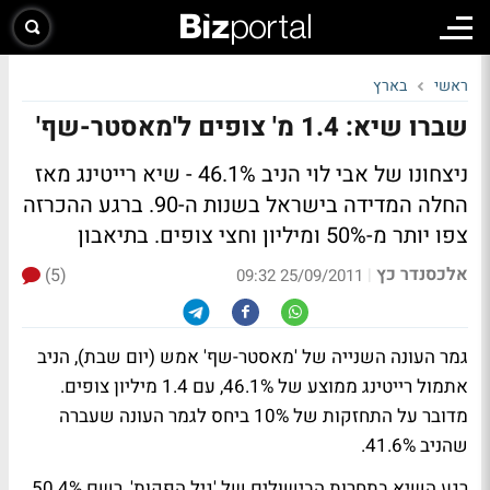
ראשי
בארץ
שברו שיא: 1.4 מ' צופים ל'מאסטר-שף'
ניצחונו של אבי לוי הניב 46.1% - שיא רייטינג מאז
החלה המדידה בישראל בשנות ה-90. ברגע ההכרזה
צפו יותר מ-50% ומיליון וחצי צופים. בתיאבון
אלכסנדר כץ
(5)
|
25/09/2011 09:32
גמר העונה השנייה של 'מאסטר-שף' אמש (יום שבת), הניב
אתמול רייטינג ממוצע של 46.1%, עם 1.4 מיליון צופים.
מדובר על התחזקות של 10% ביחס לגמר העונה שעברה
שהניב 41.6%.
רגע השיא בתחרות הבישולים של 'גיל הפקות', רשם 50.4%