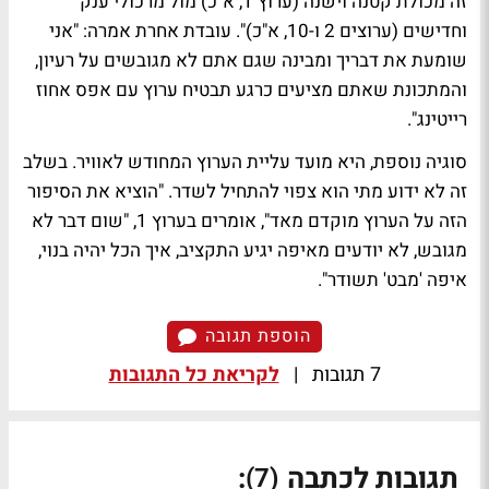
זה מכולת קטנה וישנה (ערוץ 1, א"כ) מול מרכולי ענק
וחדישים (ערוצים 2 ו-10, א"כ)". עובדת אחרת אמרה: "אני
שומעת את דבריך ומבינה שגם אתם לא מגובשים על רעיון,
והמתכונת שאתם מציעים כרגע תבטיח ערוץ עם אפס אחוז
רייטינג".
סוגיה נוספת, היא מועד עליית הערוץ המחודש לאוויר. בשלב
זה לא ידוע מתי הוא צפוי להתחיל לשדר. "הוציא את הסיפור
הזה על הערוץ מוקדם מאד", אומרים בערוץ 1, "שום דבר לא
מגובש, לא יודעים מאיפה יגיע התקציב, איך הכל יהיה בנוי,
איפה 'מבט' תשודר".
הוספת תגובה
7 תגובות
|
לקריאת כל התגובות
תגובות לכתבה
:
(7)