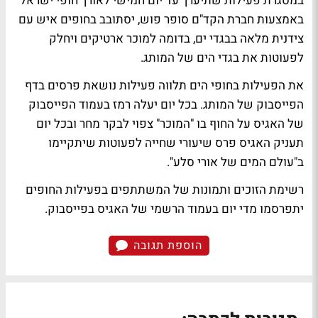
במסגרת פעילות שתיערך עד יום חמישי לאורך חופי ישראל
באמצעות חברת הקד"ם סופר פוש, יסתובב בחופים איש עם
צידנית מלאה בבגדי ים, בדומה למוכר ארטיקים ויחלק
לפעוטות את בגדי הים של המותג.
את הפעילות בחופי הים תלווה פעילות נושאת פרסים בדף
הפייסבוק של המותג. בכל יום יעלה רמז בעמוד הפייסבוק
של האגיס על החוף בו "המוכר" צפוי לבקר מחר ובכל יום
תעניק האגיס פרס שיעורי שחייה לפעוטות שיתקיימו
ב"עולם המים של אורי סלע".
רשימת הזוכים ותמונות של המשתתפים בפעילות החופים
יתפרסמו מדי יום בעמוד הרשמי של האגיס בפייסבוק.
הוספת תגובה