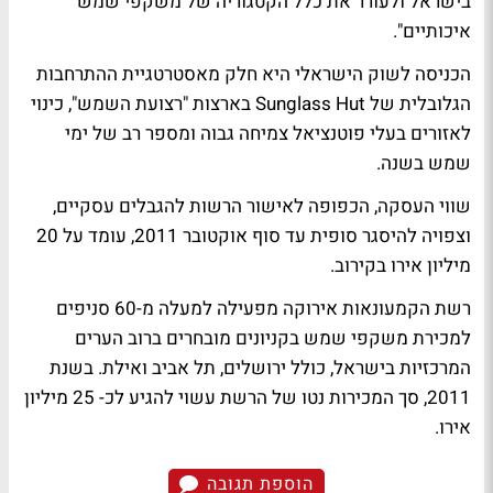
בישראל ולעורר את כלל הקטגוריה של משקפי שמש
איכותיים".
הכניסה לשוק הישראלי היא חלק מאסטרטגיית ההתרחבות
הגלובלית של Sunglass Hut בארצות "רצועת השמש", כינוי
לאזורים בעלי פוטנציאל צמיחה גבוה ומספר רב של ימי
שמש בשנה.
שווי העסקה, הכפופה לאישור הרשות להגבלים עסקיים,
וצפויה להיסגר סופית עד סוף אוקטובר 2011, עומד על 20
מיליון אירו בקירוב.
רשת הקמעונאות אירוקה מפעילה למעלה מ-60 סניפים
למכירת משקפי שמש בקניונים מובחרים ברוב הערים
המרכזיות בישראל, כולל ירושלים, תל אביב ואילת. בשנת
2011, סך המכירות נטו של הרשת עשוי להגיע לכ- 25 מיליון
אירו.
הוספת תגובה