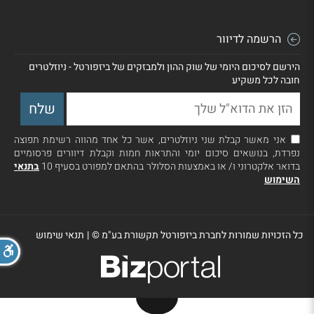
הרשמה לדיוור
הירשם לסיכום היומי של שוק ההון ולמבזקים של ביזפורטל - ניוזלטרים
חובה לכל משקיע
אני מאשר קבלת שני ניוזלטרים, אשר כל אחד מהווה רשימת תפוצה
נפרדת, בנושאים סיכום יומי והתראות חמות וקבלת דיוורים פרסומיים
בדואר אלקטרוני ו/ או באמצעות הסלולר בהתאם למפורט בסעיף 10
בתנאי
השימוש
כל הזכויות שמורות לחברת ביזפורטל תקשורת בע"מ ©
|
תנאי שימוש