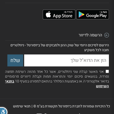
הרשמה לדיוור
הירשם לסיכום היומי של שוק ההון ולמבזקים של ביזפורטל - ניוזלטרים
חובה לכל משקיע
אני מאשר קבלת שני ניוזלטרים, אשר כל אחד מהווה רשימת תפוצה
נפרדת, בנושאים סיכום יומי והתראות חמות וקבלת דיוורים פרסומיים
בדואר אלקטרוני ו/ או באמצעות הסלולר בהתאם למפורט בסעיף 10
בתנאי
השימוש
כל הזכויות שמורות לחברת ביזפורטל תקשורת בע"מ ©
|
תנאי שימוש