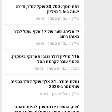
רמת יוסף: 33,700 שקל למ"ר, ודירה
ישנה ב-1.6 מיליון
נדל"ן
עוזי גרסטמן
00:40
|
|
יד אליהו: פער של 17 אלף שקל למ"ר
באותו רחוב
נדל"ן
עוזי גרסטמן
00:30
|
|
116 מיליון דולר נגנבו מארנקי ביטקוין:
הכסף עובר לקרנות הסל
גלובל
עוזי גרסטמן
00:08
|
|
נחלת יהודה: 31 אלף שקל למ"ר בבנייה
שתימסר ב-2028
נדל"ן
צלי אהרון
00:09
|
|
"שוק המשרדים ממשיך להיות מאתגר
ותחרותי, באזורי הפעילות שלנו המצב