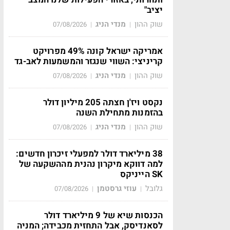
יציב"
שוק ההון
מנדי הניג
07/08/2026
|
|
אמריקה ישראל קונה 49% מפרויקט
קריניצי: השווי שנגזר והמשמעות לאב-גד
שוק ההון
מנדי הניג
07/08/2026
|
|
נקסט ויז'ן חצתה 205 מיליון דולר
בהזמנות מתחילת השנה
שוק ההון
מנדי הניג
07/08/2026
|
|
38 מיליארד דולר למפעלי זיכרון חדשים:
למה דווקא מיקרון נהנית מההשקעה של
SK הייניקס
גלובל
עוזי גרסטמן
07/08/2026
|
|
הכנסות שיא של 9 מיליארד דולר
לסאנדיסק, אבל התחזית מכבידה; המניה