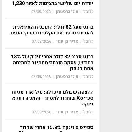
יורדת יום שלישי ברציפות לאזור 1,230
גלובל
עוזי גרסטמן
07/08/2026
|
|
ברנט מעל 82 דולר: התוכנית האיראנית
להורמוז טרפה את הקלפים בשוקי הנפט
גלובל
אדיר בן עמי
07/08/2026
|
|
ברנט סביב 82 דולר אחרי זינוק של 18%
בחודש; עסקת הורמוז ממתינה לחתימה
אחת בטהרן
גלובל
עוזי גרסטמן
07/08/2026
|
|
ההצפה שכולם חיכו לה: מיליארד מניות
ספייסX שוחררו למסחר - והמניה דווקא
זינקה
גלובל
אדיר בן עמי
07/08/2026
|
|
ספייס X זינקה 15.8% אחרי שחרור