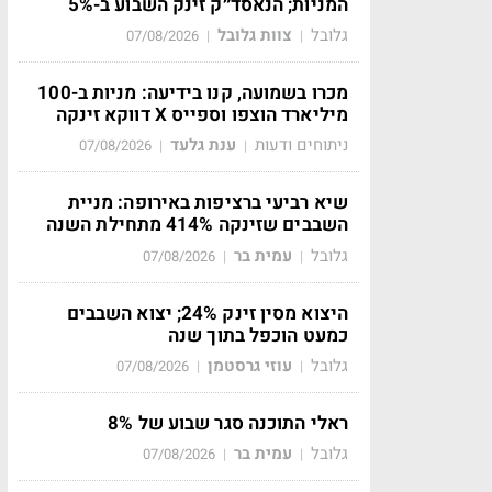
המניות; הנאסד״ק זינק השבוע ב-5%
גלובל
צוות גלובל
07/08/2026
|
|
מכרו בשמועה, קנו בידיעה: מניות ב-100
מיליארד הוצפו וספייס X דווקא זינקה
ניתוחים ודעות
ענת גלעד
07/08/2026
|
|
שיא רביעי ברציפות באירופה: מניית
השבבים שזינקה 414% מתחילת השנה
גלובל
עמית בר
07/08/2026
|
|
היצוא מסין זינק 24%; יצוא השבבים
כמעט הוכפל בתוך שנה
גלובל
עוזי גרסטמן
07/08/2026
|
|
ראלי התוכנה סגר שבוע של 8%
גלובל
עמית בר
07/08/2026
|
|