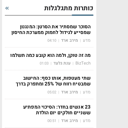
כותרות מתגלגלות
הסוכר שמסתיר את הסרטן: המנגנון
שמסייע לגידול לחמוק ממערכת החיסון
מדע
מירב ארד
04:10
|
|
מה זה טוקן, ולמה הוא קובע כמה תשלמו
BizTech
ענת גלעד
01:03
|
|
שתי מעטפות, אותו כסף: החישוב
שמבטיח רווח של 25% ומתפרק בדרך
מדע
מירב ארד
05:02
|
|
23 אנשים בחדר: הסיכוי המפתיע
ששניים חולקים יום הולדת
מדע
מירב ארד
00:51
|
|