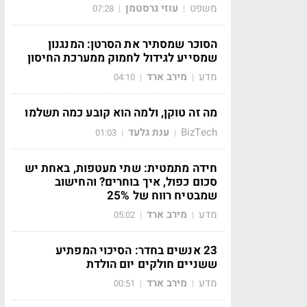
משפט
עוזי גרסטמן
07:28
|
|
הסוכר שמסתיר את הסרטן: המנגנון
שמסייע לגידול לחמוק ממערכת החיסון
מדע
מירב ארד
04:10
|
|
מה זה טוקן, ולמה הוא קובע כמה תשלמו
BizTech
ענת גלעד
01:03
|
|
חידה מתמטית: שתי מעטפות, באחת יש
סכום כפול, איך בוחרים? והחישוב
שמבטיח רווח של 25%
מדע
מירב ארד
05:02
|
|
23 אנשים בחדר: הסיכוי המפתיע
ששניים חולקים יום הולדת
מדע
מירב ארד
00:51
|
|