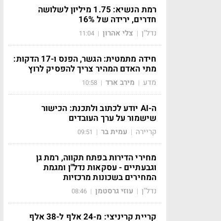
רמת הנשיא: 1.75 מיליון לשלושה
חדרים, ירידה של 16%
נדל"ן
צלי אהרון
11:04
|
|
חידה מתמטית: הגשר, הפנס ו-17 הדקות:
מתי האדם המהיר צריך להפסיק לרוץ
מדע
מירב ארד
10:58
|
|
ה-AI יודע לכתוב ולתכנת: הכישור
שישמור על ערך העובדים
קריירה
עמית בר
09:51
|
|
מחירי הדירות בפתח תקווה, רמת גן
וגבעתיים - עסקאות נדל"ן ומגמת
המחירים בשכונות מרכזיות
נדל"ן
עוזי גרסטמן
08:46
|
|
קריית קריניצי: מ-24 אלף ל-38 אלף