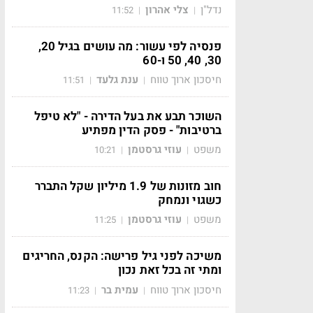
נדל"ן
צלי אהרון
11:52
|
|
פנסיה לפי עשור: מה עושים בגיל 20,
30, 40, 50 ו-60
חיסכון ארוך טווח
ענת גלעד
11:51
|
|
השוכר תבע את בעל הדירה - "לא טיפל
ברטיבות" - פסק הדין מפתיע
משפט
עוזי גרסטמן
10:21
|
|
חוב מזונות של 1.9 מיליון שקל התברר
כשגוי ונמחק
משפט
עוזי גרסטמן
11:25
|
|
משיכה לפני גיל פרישה: הקנס, החריגים
ומתי זה בכל זאת נכון
חיסכון ארוך טווח
עמית בר
11:23
|
|