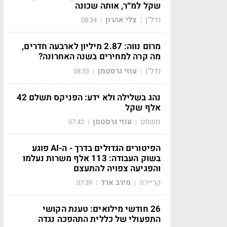
שקל למ״ר, אותה שכונה
נדל"ן
צלי אהרון
08:34
|
|
מרום נווה: 2.87 מיליון לארבעה חדרים,
מה קרה למחירים בשנה האחרונה?
נדל"ן
עוזי גרסטמן
08:33
|
|
נהג בשלילה ולא ידע: הפניקס תשלם 42
אלף שקל
משפט
עוזי גרסטמן
07:42
|
|
הפיטורים הגדולים בדרך - ה-AI פוגע
בשוק העבודה: 113 אלף משרות נעלמו
והפגיעה צפויה להתעצם
קריירה
מירב ארד
07:39
|
|
26 חודשי מילואים: טענת הקושי
התפעולי של כללית התהפכה נגדה