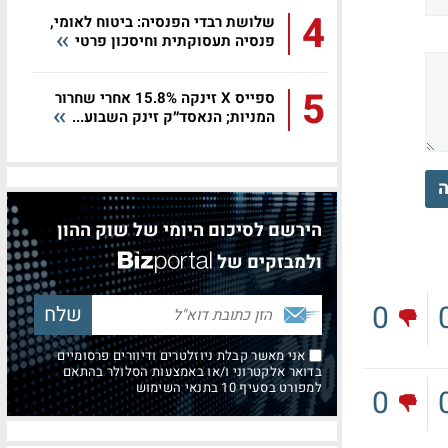
4
שלושת רבדי הפנסיה: ביטוח לאומי,
פנסיה תעסוקתית וחיסכון פרטי
5
ספייס X זינקה 15.8% אחרי שחרור
המניות; הנאסד״ק זינק השבוע...
ה
הירשם לסיכום היומי של שוק ההון
ולמבזקים של
0
אני מאשר קבלת ניוזלטרים ודיוורים פרסומיים
בדואר אלקטרוני ו/או באמצעות הסלולר בהתאם
למפורט בסעיף 10 בתנאי השימוש
0