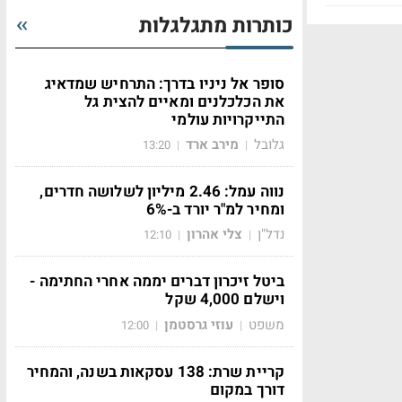
כותרות מתגלגלות
סופר אל ניניו בדרך: התרחיש שמדאיג
את הכלכלנים ומאיים להצית גל
התייקרויות עולמי
גלובל
מירב ארד
13:20
|
|
נווה עמל: 2.46 מיליון לשלושה חדרים,
ומחיר למ"ר יורד ב-6%
נדל"ן
צלי אהרון
12:10
|
|
ביטל זיכרון דברים יממה אחרי החתימה -
וישלם 4,000 שקל
משפט
עוזי גרסטמן
12:00
|
|
קריית שרת: 138 עסקאות בשנה, והמחיר
דורך במקום