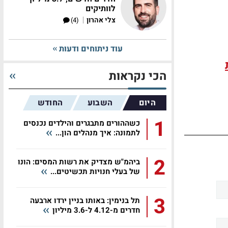
לוותיקים
|
צלי אהרון
(4)
עוד ניתוחים ודעות
הכי נקראות
היום
השבוע
החודש
1
כשההורים מתבגרים והילדים נכנסים
לתמונה: איך מנהלים הון...
2
ביהמ"ש מצדיק את רשות המסים: הונו
של בעלי חנויות תכשיטים...
3
תל בנימין: באותו בניין ירדו ארבעה
חדרים מ-4.12 ל-3.6 מיליון