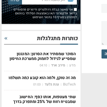
אני מאשר קבלת ניוזלטרים ודיוורים פרסומיים
בדואר אלקטרוני ו/או באמצעות הסלולר בהתאם
למפורט בסעיף 10 בתנאי השימוש
כותרות מתגלגלות
ה
הסוכר שמסתיר את הסרטן: המנגנון
שמסייע לגידול לחמוק ממערכת החיסון
מדע
מירב ארד
04:10
|
|
מה זה טוקן, ולמה הוא קובע כמה תשלמו
BizTech
ענת גלעד
01:03
|
|
שתי מעטפות, אותו כסף: החישוב
שמבטיח רווח של 25% ומתפרק בדרך