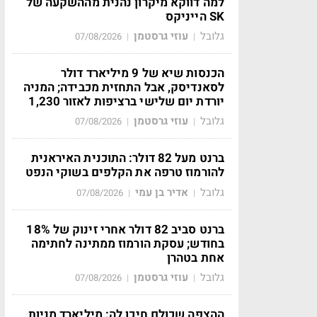
למה דווקא מיקרון נהנית מההשקעה של
SK הייניקס
גלובל
עוזי גרסטמן
07/08/2026
|
|
הכנסות שיא של 9 מיליארד דולר
לסאנדיסק, אבל התחזית מכבידה; המניה
יורדת יום שלישי ברציפות לאזור 1,230
גלובל
עוזי גרסטמן
07/08/2026
|
|
ברנט מעל 82 דולר: התוכנית האיראנית
להורמוז טרפה את הקלפים בשוקי הנפט
גלובל
אדיר בן עמי
07/08/2026
|
|
ברנט סביב 82 דולר אחרי זינוק של 18%
בחודש; עסקת הורמוז ממתינה לחתימה
אחת בטהרן
גלובל
עוזי גרסטמן
07/08/2026
|
|
ההצפה שכולם חיכו לה: מיליארד מניות