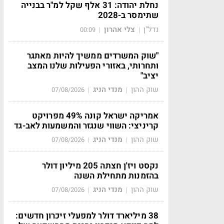
נחלת יהודה: 31 אלף שקל למ"ר בבנייה
שתימסר ב-2028
נדל"ן
צלי אהרון
00:09
|
|
"שוק המשרדים ממשיך להיות מאתגר
ותחרותי, באזורי הפעילות שלנו המצב
יציב"
שוק ההון
מנדי הניג
07/08/2026
|
|
אמריקה ישראל קונה 49% מפרויקט
קריניצי: השווי שנגזר והמשמעות לאב-גד
שוק ההון
מנדי הניג
07/08/2026
|
|
נקסט ויז'ן חצתה 205 מיליון דולר
בהזמנות מתחילת השנה
שוק ההון
מנדי הניג
07/08/2026
|
|
38 מיליארד דולר למפעלי זיכרון חדשים: