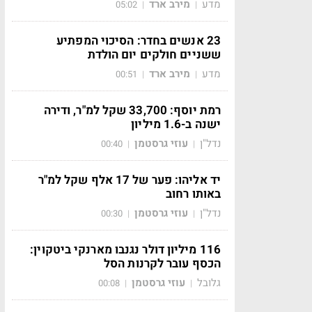
מדע
מירב ארד
05:02
|
|
23 אנשים בחדר: הסיכוי המפתיע
ששניים חולקים יום הולדת
מדע
מירב ארד
00:51
|
|
רמת יוסף: 33,700 שקל למ"ר, ודירה
ישנה ב-1.6 מיליון
נדל"ן
עוזי גרסטמן
00:40
|
|
יד אליהו: פער של 17 אלף שקל למ"ר
באותו רחוב
נדל"ן
עוזי גרסטמן
00:30
|
|
116 מיליון דולר נגנבו מארנקי ביטקוין:
הכסף עובר לקרנות הסל
גלובל
עוזי גרסטמן
00:08
|
|