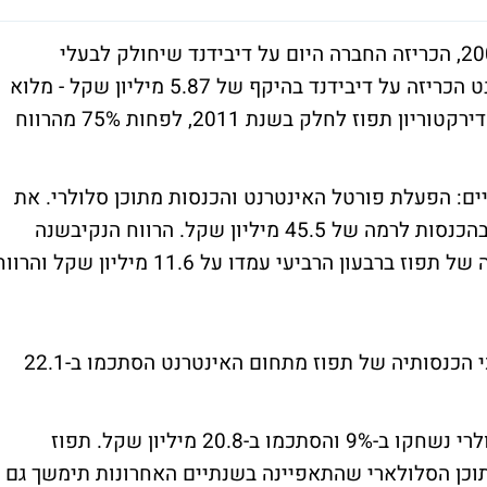
לראשונה מאז הונפקת חברת 'תפוז' בשנת 2006, הכריזה החברה היום על דיבידנד שיחולק לבעלי
המניות. חברת תפוז, מפעילת פורטל האינטרנט הכריזה על דיבידנד בהיקף של 5.87 מיליון שקל - מלוא
רווחי החברה הראויים לחלוקה. בנוסף, אישר דירקטוריון תפוז לחלק בשנת 2011, לפחות 75% מהרווח
ים: הפעלת פורטל האינטרנט והכנסות מתוכן סלולרי. את
שנת 2010 סיכמה החברה עם עלייה של 9% בהכנסות לרמה של 45.5 מיליון שקל. הרווח הנקיבשנה
החולפת הסתכם ב-3.8 מיליון שקל. הכנסותיה של תפוז ברבעון הרביעי עמדו על 11.6 מיליון שקל והר
פילוח של מגזרי הפעילות של החברה מגלה כי הכנסותיה של תפוז מתחום האינטרנט הסתכמו ב-22.1
מנגד, הכנסותיה של תפוז מתחום התוכן הסלולרי נשחקו ב-9% והסתכמו ב-20.8 מיליון שקל. תפוז
תוכן הסלולארי שהתאפיינה בשנתיים האחרונות תימשך גם