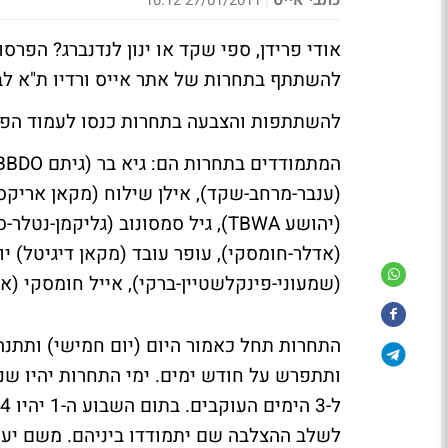
כתבי אייס
27/01/2011 10:12
|
אודי פרידן, ספי שקד או ינון לנדנברג?
הפרסומא
להשתתף בתחרות של אתר אייס ורדיו ת"א לבח
להשתתפות והצבעה בתחרות כנסו
לעמוד הפי
המתמודדים בתחרות הם:
(ענבר-מרחב-שקד), אילן שילוח (מקאן אריקסון)
(אדלר-חומסקי), עופר עובד (מקאן דיגיטל) יוס
(שמעוני-פינקלשטיין-ברקי), אייל חומסקי (אד
התחרות תחל כאמור היום (יום חמישי) ותתנה