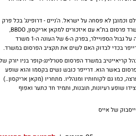
וכמובן לא פסחה על ישראל. ה'ניים - דרופינג' בכל פרק
מזכיר את שיחות המסדרון המתנהלות בכל משרד פרסום בת"א עם איזכורים למקאן אריקסון, BBDO,
המגזין אדוורטיזינג אייג' ועוד. סתם כאנקדוטה על גבול הספויילר, בפרק ה-6 של העונה ה-1 משרד
ייפר בכדי לבדוק האם לשים את תקציב הפרסום במשרד.
נהל קריאייטיב במשרד הפרסום סטרלינג-קופר בניו יורק של
ש פרסום באשר הוא. דרייפר כובש נשים בקסמו והוא שופע
צה, כמו גם לקוחותיו ומנהליו. מתחריו (מקאן אריקסון..)
ידו שופע רעיונות, תובנות, ותמיד חד כתער ואפוף
יסבוק של אייס