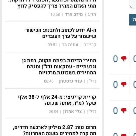
מתי האדם המהיר צריך להפסיק לרוץ
מדע
מירב ארד
10:58
|
|
ה
ה-AI יודע לכתוב ולתכנת: הכישור
שישמור על ערך העובדים
קריירה
עמית בר
09:51
|
|
0
מחירי הדירות בפתח תקווה, רמת גן
וגבעתיים - עסקאות נדל"ן ומגמת
המחירים בשכונות מרכזיות
נדל"ן
עוזי גרסטמן
08:46
|
|
0
קריית קריניצי: מ-24 אלף ל-38 אלף
שקל למ״ר, אותה שכונה
0
נדל"ן
צלי אהרון
08:34
|
|
מרום נווה: 2.87 מיליון לארבעה חדרים,
מה קרה למחירים בשנה האחרונה?