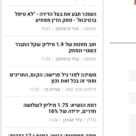
השוכר תבע את בעל הדירה - "לא טיפל
ברטיבות" - פסק הדין מפתיע
משפט
עוזי גרסטמן
10:21
|
|
חוב מזונות של 1.9 מיליון שקל התברר
כשגוי ונמחק
משפט
עוזי גרסטמן
11:25
|
|
משיכה לפני גיל פרישה: הקנס, החריגים
ומתי זה בכל זאת נכון
חיסכון ארוך טווח
עמית בר
11:23
|
|
רמת הנשיא: 1.75 מיליון לשלושה
חדרים, ירידה של 16%
נדל"ן
צלי אהרון
11:04
|
|
חידה מתמטית: הגשר, הפנס ו-17 הדקות: