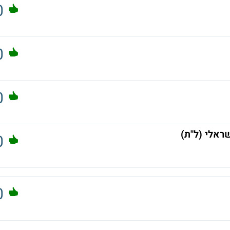
0
0
0
ראלי (ל"ת)
0
0