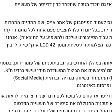
ז גם יוכרז הזוכה שיוכתר כדון דרייפר של תעשיית
כנס לעמוד הפייסבוק של אתר אייס, שם תתקיים התחרות
יות. בכל יום תוכלו להצביע פעם אחת לכל מתמודד (מה
 עבור הפייבוריט שלכם ולהשפיע על התוצאות). אנחנו
מצידנו מבטיחים לפנק אתכם בפרסים שווים כמו מצלמות דיגיטליות ומסך LCD 42 אינץ' שיוגרלו בין
ותה במהלך החודש בקרוב בתוכניתו של עומרי רונן. בנוסף
יתם 'מייבשים את הביצה' המשודרת מידי שישי ברדיו ת"א.
מאחורי הרעיון עומדת חברת 'דיבור' (DIBOOR) המתמחה בשיווק במדיה חברתית (Social Media)
ופרסום באינטרנט.
רייפר אז קודם כל בושו לכם ודבר שני רוצו מייד לראות את
MA בה מככב דרייפר. MAD MEN היא תוכנית המגוללת את סיפורה של תעשיית הפרסום
יתו של המדיום הטלוויזיוני, דרך סיפור חייו של דונלד דרייפר ודמויות