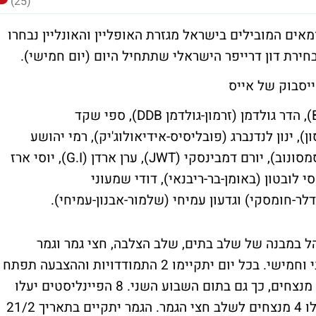
(25)
ים המובילים בישראל מגזרת האופליין והאונליין נבחרו
ירת דון דרייפר הישראלי שתתחיל היום (יום חמישי).
יסבוק של אייס
גיא בר (גיתם BBDO), הדר גולדמן (זרמון-גולדמן DDB), ספי שקד
, ינון לנדנברג (פובליסיס-אידיאולוג'יק), רמי יהושע
(יהושע TBWA), גיל סמסונוב (גליקמן-נטלר-סמסונוב), יורם דמבינסקי (JWT), ערן ארדן (G.I), יוסי ארז
י לובטון (באומן-בר-ריבנאי), דודי שמעוני
לר-חומסקי) וגדעון עמיחי (שלמור-אבנון-עמיחי).
ל במבנה של שלב בתים, שלב הצלבה, חצי גמר וגמר
ותתפרש על חודש ימים. ימי התחרות יהיו שני וחמישי. בכל יום יתקיימו 2 התמודדויות וההצבעה תפתח
ל-3 הימים העוקבים. בתום השבוע ה-1 יהיו 4 מנצחים, כך גם בתום השבוע השני. 8 הפיינליסטים יעלו
לשלב ההצלבה שם יתמודדו ביניהם. משם יעלו 4 מנצחים לשלב חצי הגמר. הגמר יתקיים בתאריך 21/2