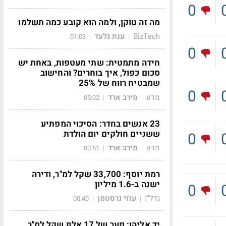
0
מה זה טוקן, ולמה הוא קובע כמה תשלמו
BizTech
ענת גלעד
01:03
|
|
0
חידה מתמטית: שתי מעטפות, באחת יש
סכום כפול, איך בוחרים? והחישוב
שמבטיח רווח של 25%
0
מדע
מירב ארד
05:02
|
|
23 אנשים בחדר: הסיכוי המפתיע
ששניים חולקים יום הולדת
0
מדע
מירב ארד
00:51
|
|
רמת יוסף: 33,700 שקל למ"ר, ודירה
ישנה ב-1.6 מיליון
0
נדל"ן
עוזי גרסטמן
00:40
|
|
יד אליהו: פער של 17 אלף שקל למ"ר