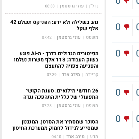
0
נדל"ן
עוזי גרסטמן
08:33
|
|
נהג בשלילה ולא ידע: הפניקס תשלם 42
0
אלף שקל
משפט
עוזי גרסטמן
07:42
|
|
0
הפיטורים הגדולים בדרך - ה-AI פוגע
בשוק העבודה: 113 אלף משרות נעלמו
והפגיעה צפויה להתעצם
קריירה
מירב ארד
07:39
|
|
0
26 חודשי מילואים: טענת הקושי
התפעולי של כללית התהפכה נגדה
משפט
עוזי גרסטמן
07:28
|
|
0
הסוכר שמסתיר את הסרטן: המנגנון
שמסייע לגידול לחמוק ממערכת החיסון
מדע
מירב ארד
04:10
|
|