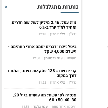
כותרות מתגלגלות
נווה עמל: 2.46 מיליון לשלושה חדרים,
ומחיר למ"ר יורד ב-6%
נדל"ן
צלי אהרון
12:10
|
|
ביטל זיכרון דברים יממה אחרי החתימה -
וישלם 4,000 שקל
משפט
עוזי גרסטמן
12:00
|
|
קריית שרת: 138 עסקאות בשנה, והמחיר
דורך במקום
נדל"ן
צלי אהרון
11:52
|
|
פנסיה לפי עשור: מה עושים בגיל 20,
30, 40, 50 ו-60
חיסכון ארוך טווח
ענת גלעד
11:51
|
|