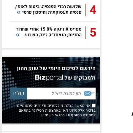
4
שלושת רבדי הפנסיה: ביטוח לאומי,
פנסיה תעסוקתית וחיסכון פרטי
5
ספייס X זינקה 15.8% אחרי שחרור
המניות; הנאסד״ק זינק השבוע...
הירשם לסיכום היומי של שוק ההון
ולמבזקים של
אני מאשר קבלת ניוזלטרים ודיוורים פרסומיים
בדואר אלקטרוני ו/או באמצעות הסלולר בהתאם
למפורט בסעיף 10 בתנאי השימוש