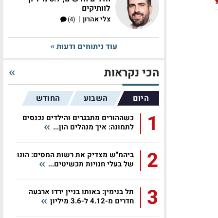
לוותיקים
|
צלי אהרון
(4)
עוד ניתוחים ודעות
הכי נקראות
היום
השבוע
החודש
1
כשההורים מתבגרים והילדים נכנסים
לתמונה: איך מנהלים הון...
2
ביהמ"ש מצדיק את רשות המסים: הונו
של בעלי חנויות תכשיטים...
3
תל בנימין: באותו בניין ירדו ארבעה
חדרים מ-4.12 ל-3.6 מיליון