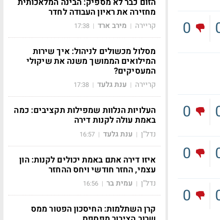
הזום כבר לא מספיק: הבינה המלאכותית
מחזירה את ראיון העבודה לחדר
0
קריירה
מירב ארד
17:38
|
|
מסלול מכשולים לניהול: איך שירות
המילואים הממושך משנה את שיקולי
המעסיקים?
קריירה
ענת גלעד
17:38
|
|
0
העלויות הנלוות שמפילות תקציבים: כמה
באמת עולה לקנות דירה
נדל"ן
ענת גלעד
16:57
|
|
0
איזו דירה אתם באמת יכולים לקנות: הון
עצמי, החזר חודשי ויחס ההחזר
נדל"ן
עמית בר
16:56
|
|
0
קרן השתלמות: החיסכון הפטור ממס
שרוב הציבור מפספס