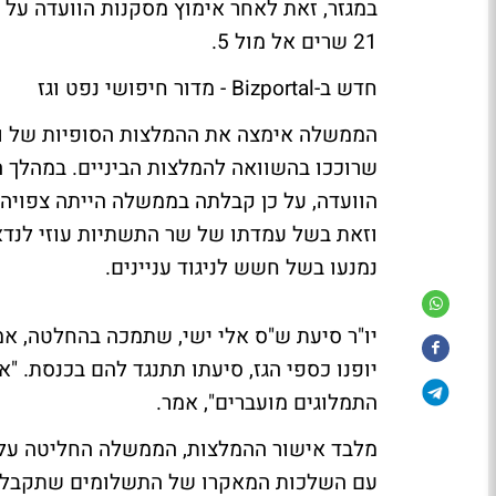
במגזר, זאת לאחר אימוץ מסקנות הוועדה על 
21 שרים אל מול 5.
חדש ב-Bizportal - מדור חיפושי נפט וגז
הממשלה אימצה את ההמלצות הסופיות של וע
שרוככו בהשוואה להמלצות הביניים. במהלך ה
הוועדה, על כן קבלתה בממשלה הייתה צפויה.
וזאת בשל עמדתו של שר התשתיות עוזי לנדאו
נמנעו בשל חשש לניגוד עניינים.
יו"ר סיעת ש"ס אלי ישי, שתמכה בהחלטה, אמ
יופנו כספי הגז, סיעתו תתנגד להם בכנסת. "א
התמלוגים מועברים", אמר.
מלבד אישור ההמלצות, הממשלה החליטה על 
עם השלכות המאקרו של התשלומים שתקבל ה