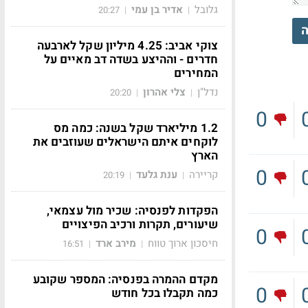
גלובל
אדיר בן עמי
20:27
|
|
ה
צוקי אביב: 4.25 מיליון שקל לארבעה
חדרים - וההיצע בשדה דב מאיים על
המחירים
נדל"ן
צלי אהרון
20:20
|
|
0
1.2 מיליארד שקל בשנה: כמה מס
לוקחים איתם הישראלים שעוזבים את
הארץ
0
קריירה
ענת גלעד
20:19
|
|
הפקדות לפנסיה: שכיר מול עצמאי,
שיעורים, תקרות ורכיב הפיצויים
0
חיסכון ארוך טווח
מירב ארד
16:51
|
|
מקדם ההמרה בפנסיה: המספר שקובע
0
כמה תקבלו בכל חודש