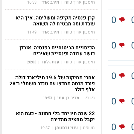
חיסכון ארוך טווח
מירב ארד
16:33
|
|
0
קרן פנסיה מקיפה ומשלימה: איך היא
עובדת ומה מבטיח לה תשואה
חיסכון ארוך טווח
מירב ארד
11:49
|
|
0
הכיסויים הביטוחיים בפנסיה: אובדן
כושר עבודה ופנסיית שאירים
חיסכון ארוך טווח
ענת גלעד
20:03
|
|
0
אחרי מחיקות של 19.5 מיליארד דולר:
פורד מנסה מחדש עם טנדר חשמלי ב־28
אלף דולר
גלובל
אדיר בן עמי
19:53
|
|
0
22 שנה חיו יחד בלי חתונה - כעת הוא
יקבל מחצית מהדירה
0
משפט
עוזי גרסטמן
19:37
|
|