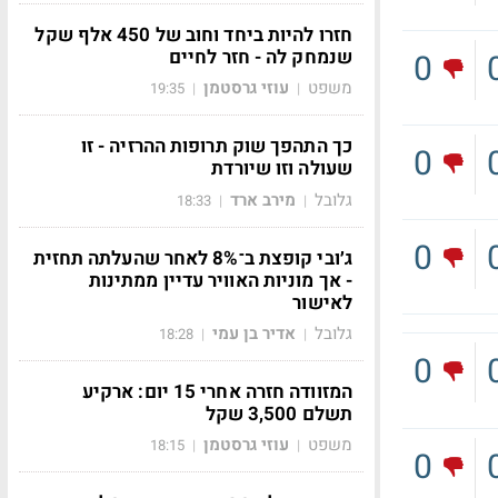
חזרו להיות ביחד וחוב של 450 אלף שקל
שנמחק לה - חזר לחיים
0
משפט
עוזי גרסטמן
19:35
|
|
כך התהפך שוק תרופות ההרזיה - זו
0
שעולה וזו שיורדת
גלובל
מירב ארד
18:33
|
|
0
ג׳ובי קופצת ב־8% לאחר שהעלתה תחזית
- אך מוניות האוויר עדיין ממתינות
לאישור
גלובל
אדיר בן עמי
18:28
|
|
0
המזוודה חזרה אחרי 15 יום: ארקיע
תשלם 3,500 שקל
משפט
עוזי גרסטמן
18:15
|
|
0