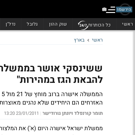
הירשמו
ראשי
שוק ההון
גלובל
נדל"ן
כל הכותרות
ראשי
בארץ
ששינסקי אושר בממשלה: 
להבאת הגז במהירות"
הממשלה אישרה ברוב מוחץ של 21 מול 5 את דו"ח ועדת ששיסנקי.
האזרחים הם היחידים שלא נהנים מאוצרות
תומר קורנפלד ויונתן גורודישר
23/01/2011 13:20
|
ממשלת ישראל אישרה היום (א') את המלצות