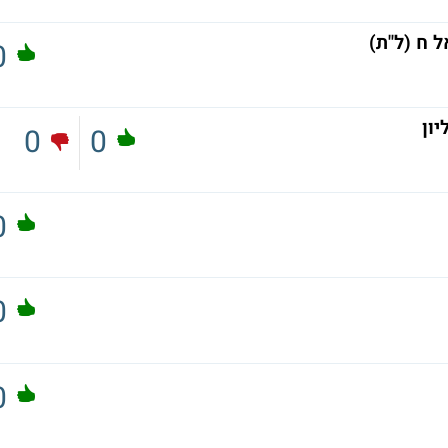
ל ח (ל"ת)
0
ון
0
0
0
0
0