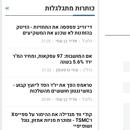
כותרות מתגלגלות
די־ווייב פספסה את התחזיות - הזינוק
בהזמנות לא שכנע את המשקיעים
גלובל
אדיר בן עמי
21:25
|
|
אם המושבות: 97 עסקאות, ומחיר המ"ר
ירד 5.6% בשנה
נדל"ן
עוזי גרסטמן
21:22
|
|
טראמפ הפך את יו״ר הפד ליועץ קבוע -
בוושינגטון חוששים מהשלכות
גלובל
אדיר בן עמי
20:49
|
|
קת׳י ווד מגדילה את ההימור על ספייסX
ו־TSMC - ומוכרת מניות אמזון, גוגל
ושופיפיי