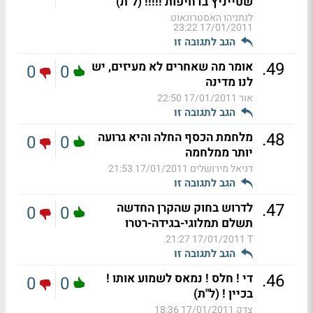
שטייניץ בדחיפות !!!!! (ל"ת)
לנתניהו האסטרונאוט
17/01/2011 23:22
הגב לתגובה זו
.
49
אומר מה שאחרים לא מעיזים, יש
0
0
לנו מדינה
אור
17/01/2011 22:50
הגב לתגובה זו
.
48
מלחמת הכסף החלה והיא גרועה
0
0
יותר ממלחמה
דניאל מירושלים
17/01/2011 21:53
הגב לתגובה זו
.
47
לדרוש בחוק שהקרן החדשה
0
0
תשלם תמלוגי-בגידה-רטרו
17/01/2011 21:27
T
הגב לתגובה זו
.
46
די ! חלס ! נמאס לשמוע אותו !
0
0
בכיין ! (ל"ת)
צדק
17/01/2011 18:36