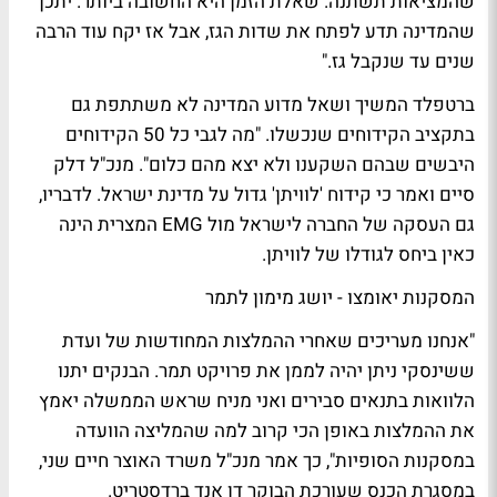
שהמציאות תשתנה. שאלת הזמן היא החשובה ביותר. יתכן
שהמדינה תדע לפתח את שדות הגז, אבל אז יקח עוד הרבה
שנים עד שנקבל גז."
ברטפלד המשיך ושאל מדוע המדינה לא משתתפת גם
בתקציב הקידוחים שנכשלו. "מה לגבי כל 50 הקידוחים
היבשים שבהם השקענו ולא יצא מהם כלום". מנכ"ל דלק
סיים ואמר כי קידוח 'לוויתן' גדול על מדינת ישראל. לדבריו,
גם העסקה של החברה לישראל מול EMG המצרית הינה
כאין ביחס לגודלו של לוויתן.
המסקנות יאומצו - יושג מימון לתמר
"אנחנו מעריכים שאחרי ההמלצות המחודשות של ועדת
ששינסקי ניתן יהיה לממן את פרויקט תמר. הבנקים יתנו
הלוואות בתנאים סבירים ואני מניח שראש הממשלה יאמץ
את ההמלצות באופן הכי קרוב למה שהמליצה הוועדה
במסקנות הסופיות", כך אמר מנכ"ל משרד האוצר חיים שני,
במסגרת הכנס שעורכת הבוקר דן אנד ברדסטריט.