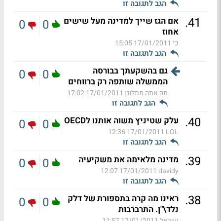
הגב לתגובה זו
.
41
אם הגז שייך למדינה מעל שישים
0
0
אחוז
כי
17/01/2011 15:05
הגב לתגובה זו
גם בהשקעתך בבורסה
0
0
הממשלה שותפה רק ברווחים
מה אתה מתלונן
17/01/2011 17:02
הגב לתגובה זו
.
40
עלק שטיניץ משוה אותנו לOECD
0
0
17/01/2011 12:36
LOL
הגב לתגובה זו
.
39
מדינה מלאימה את משקיעיה
0
0
17/01/2011 12:07
davidy
הגב לתגובה זו
.
38
ראינו מה קרה בתספורת של דלק
0
0
נלד\"ן. התרברבות
ישראל
17/01/2011 11:57