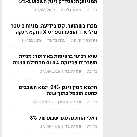
המניות; הנאסד״ק זינק השבוע ב-5%
גלובל
צוות גלובל
07/08/2026
|
|
מכרו בשמועה, קנו בידיעה: מניות ב-100
מיליארד הוצפו וספייס X דווקא זינקה
ניתוחים ודעות
ענת גלעד
07/08/2026
|
|
שיא רביעי ברציפות באירופה: מניית
השבבים שזינקה 414% מתחילת השנה
גלובל
עמית בר
07/08/2026
|
|
היצוא מסין זינק 24%; יצוא השבבים
כמעט הוכפל בתוך שנה
גלובל
עוזי גרסטמן
07/08/2026
|
|
ראלי התוכנה סגר שבוע של 8%
גלובל
עמית בר
07/08/2026
|
|