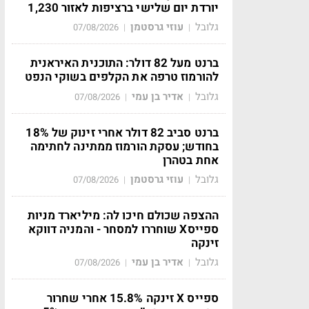
יורדת יום שלישי ברציפות לאזור 1,230
גלובל
עוזי גרסטמן
07/08/2026
|
|
ברנט מעל 82 דולר: התוכנית האיראנית
להורמוז טרפה את הקלפים בשוקי הנפט
גלובל
אדיר בן עמי
07/08/2026
|
|
ברנט סביב 82 דולר אחרי זינוק של 18%
בחודש; עסקת הורמוז ממתינה לחתימה
אחת בטהרן
גלובל
עוזי גרסטמן
07/08/2026
|
|
ההצפה שכולם חיכו לה: מיליארד מניות
ספייסX שוחררו למסחר - והמניה דווקא
זינקה
גלובל
אדיר בן עמי
07/08/2026
|
|
ספייס X זינקה 15.8% אחרי שחרור