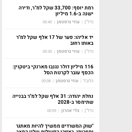
רמת יוסף: 33,700 שקל למ"ר, ודירה
ישנה ב-1.6 מיליון
נדל"ן
עוזי גרסטמן
00:40
|
|
יד אליהו: פער של 17 אלף שקל למ"ר
באותו רחוב
נדל"ן
עוזי גרסטמן
00:30
|
|
116 מיליון דולר נגנבו מארנקי ביטקוין:
הכסף עובר לקרנות הסל
גלובל
עוזי גרסטמן
00:08
|
|
נחלת יהודה: 31 אלף שקל למ"ר בבנייה
שתימסר ב-2028
נדל"ן
צלי אהרון
00:09
|
|
"שוק המשרדים ממשיך להיות מאתגר
ותחרותי, באזורי הפעילות שלנו המצב