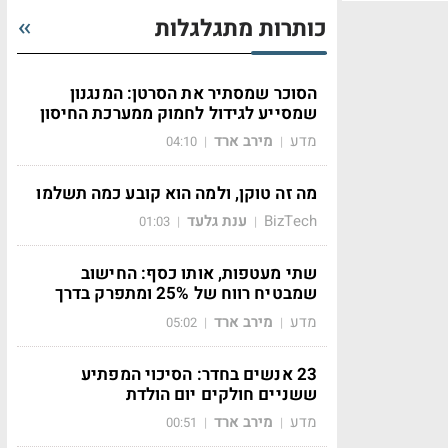
כותרות מתגלגלות
הסוכר שמסתיר את הסרטן: המנגנון
שמסייע לגידול לחמוק ממערכת החיסון
מדע
מירב ארד
04:10
|
|
מה זה טוקן, ולמה הוא קובע כמה תשלמו
BizTech
ענת גלעד
01:03
|
|
שתי מעטפות, אותו כסף: החישוב
שמבטיח רווח של 25% ומתפרק בדרך
מדע
מירב ארד
05:02
|
|
23 אנשים בחדר: הסיכוי המפתיע
ששניים חולקים יום הולדת
מדע
מירב ארד
00:51
|
|