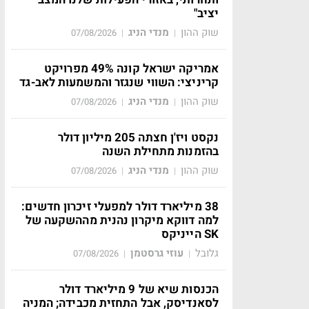
יציב"
שוק ההון
מנדי הניג
07/08/2026
|
|
אמריקה ישראל קונה 49% מפרויקט
קריניצי: השווי שנגזר והמשמעות לאב-גד
שוק ההון
מנדי הניג
07/08/2026
|
|
נקסט ויז'ן חצתה 205 מיליון דולר
בהזמנות מתחילת השנה
שוק ההון
מנדי הניג
07/08/2026
|
|
38 מיליארד דולר למפעלי זיכרון חדשים:
למה דווקא מיקרון נהנית מההשקעה של
SK הייניקס
גלובל
עוזי גרסטמן
07/08/2026
|
|
הכנסות שיא של 9 מיליארד דולר
לסאנדיסק, אבל התחזית מכבידה; המניה