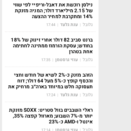
נילסן רוכשת את דאבל-וריפיי לפי שווי
של 2.15 מיליארד דולר; המניה מזנקת
14% ומתקרבת למחיר ההצעה
גלובל
ענת גלעד
17:44
|
|
ברנט סביב 82 דולר אחרי זינוק של 18%
בחודש; עסקת הורמוז ממתינה לחתימה
אחת בטהרן
גלובל
עוזי גרסטמן
17:35
|
|
הזהב מזנק כ-2% לשיא של חודש וחצי
והכסף קופץ כ-5% מעל 64 דולר; דוח
תעסוקה חלש במיוחד בארה״ב מרחיק את
גלובל
ענת גלעד
17:24
|
|
ראלי השבבים בוול סטריט: SOXX מזנקת
יותר מ-7% השבוע; מארוול קפצה 35%,
אינטל ו-AMD כ-23%
גלובל
עוזי גרסטמן
17:14
|
|