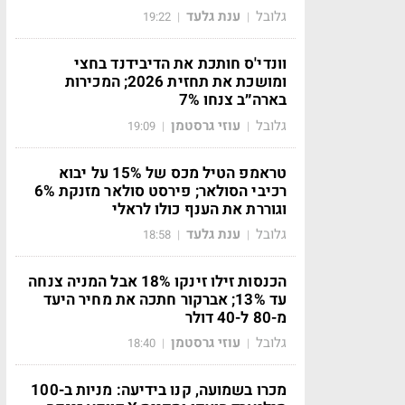
גלובל
ענת גלעד
19:22
|
|
וונדי'ס חותכת את הדיבידנד בחצי
ומושכת את תחזית 2026; המכירות
בארה״ב צנחו 7%
גלובל
עוזי גרסטמן
19:09
|
|
טראמפ הטיל מכס של 15% על יבוא
רכיבי הסולאר; פירסט סולאר מזנקת 6%
וגוררת את הענף כולו לראלי
גלובל
ענת גלעד
18:58
|
|
הכנסות זילו זינקו 18% אבל המניה צנחה
עד 13%; אברקור חתכה את מחיר היעד
מ-80 ל-40 דולר
גלובל
עוזי גרסטמן
18:40
|
|
מכרו בשמועה, קנו בידיעה: מניות ב-100