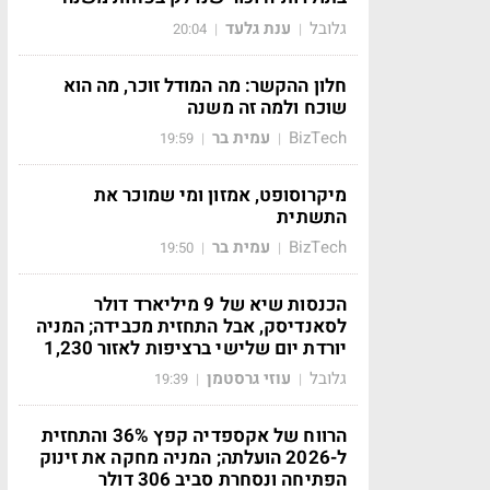
גלובל
ענת גלעד
20:04
|
|
חלון ההקשר: מה המודל זוכר, מה הוא
שוכח ולמה זה משנה
BizTech
עמית בר
19:59
|
|
מיקרוסופט, אמזון ומי שמוכר את
התשתית
BizTech
עמית בר
19:50
|
|
הכנסות שיא של 9 מיליארד דולר
לסאנדיסק, אבל התחזית מכבידה; המניה
יורדת יום שלישי ברציפות לאזור 1,230
גלובל
עוזי גרסטמן
19:39
|
|
הרווח של אקספדיה קפץ 36% והתחזית
ל-2026 הועלתה; המניה מחקה את זינוק
הפתיחה ונסחרת סביב 306 דולר