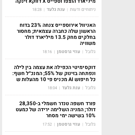
מיליארד הוצפו וספייס X דווקא זינקה
ניתוחים ודעות
ענת גלעד
18:28
|
|
האניוול אירוספייס צנחה 23% בדוח
הראשון שלה כחברה עצמאית; מחסור
בחלקים מחק 13.5 מיליארד דולר
משוויה
גלובל
עוזי גרסטמן
18:16
|
|
דוקסימיטי הכפילה את עצמה בין לילה
ונפתחה בזינוק של 55%; המנכ״ל חשף:
כל חיפוש AI מכניס פי 10 מהעלות ש
גלובל
ענת גלעד
18:04
|
|
פורד חשפה טנדר חשמלי ב-28,350
דולר; המניה השלימה ירידה של כמעט
10% בשישה ימי מסחר
גלובל
עוזי גרסטמן
17:52
|
|