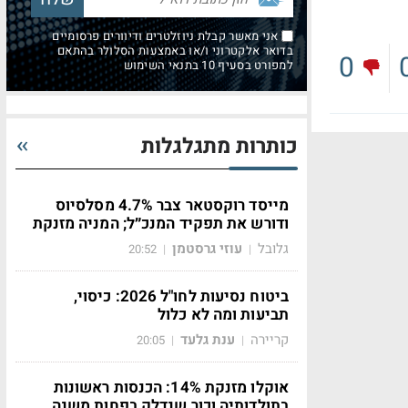
אני מאשר קבלת ניוזלטרים ודיוורים פרסומיים
בדואר אלקטרוני ו/או באמצעות הסלולר בהתאם
0
למפורט בסעיף 10 בתנאי השימוש
כותרות מתגלגלות
מייסד רוקסטאר צבר 4.7% מסלסיוס
ודורש את תפקיד המנכ״ל; המניה מזנקת
גלובל
עוזי גרסטמן
20:52
|
|
ביטוח נסיעות לחו"ל 2026: כיסוי,
תביעות ומה לא כלול
קריירה
ענת גלעד
20:05
|
|
אוקלו מזנקת 14%: הכנסות ראשונות
בתולדותיה וכור שנדלק בפחות משנה