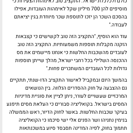
כולם ולכלכלת ישראל. התקציב טוב לאימהות הצעירות כי
מוסיפים להן 700 מיליון שקל לאימהות העובדות, אפילו
בהסכם השכר הן יזכו לתוספת שכר מיוחדת בגין יציאתם
לעבודה."
עוד הוא הוסיף, "התקציב הזה טוב לקשישים כי קצבאות
הזקנה מקבלות תוספות משמעותיות. התקציב הזה טוב
לעובדים מהשכבות החלשות כי אנחנו מיישמים את מס
ההכנסה השלילי בכל רחבי ישראל, מהלך שייתן תוספות
גדולות לכל העובדים המשתכרים פחות."
בהמשך היום ובמקביל לאישור התקציב הדו-שנתי, תתקיים
גם ההצבעה על חוק ההסדרים הנלווה. בין הנושאים
המרכזיים שעשויים לעורר, ניתן לציין את סוגיית מדיניות
המסים בישראל. בקואליציה סבורים כי העלאת מסים תיפגע
בעיקר שכבות החלשות. באשר לחוק הדיור, ראש הממשלה
בנימין נתניהו ושר הפנים אלי ישי סיכמו כי הקואליציה
תתמוך בחוק, לפיה המדינה תסבסד סיוע במשכנתאות