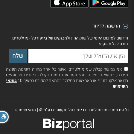
הרשמה לדיוור
הירשם לסיכום היומי של שוק ההון ולמבזקים של ביזפורטל - ניוזלטרים
חובה לכל משקיע
אני מאשר קבלת שני ניוזלטרים, אשר כל אחד מהווה רשימת תפוצה
נפרדת, בנושאים סיכום יומי והתראות חמות וקבלת דיוורים פרסומיים
בדואר אלקטרוני ו/ או באמצעות הסלולר בהתאם למפורט בסעיף 10
בתנאי
השימוש
כל הזכויות שמורות לחברת ביזפורטל תקשורת בע"מ ©
|
תנאי שימוש