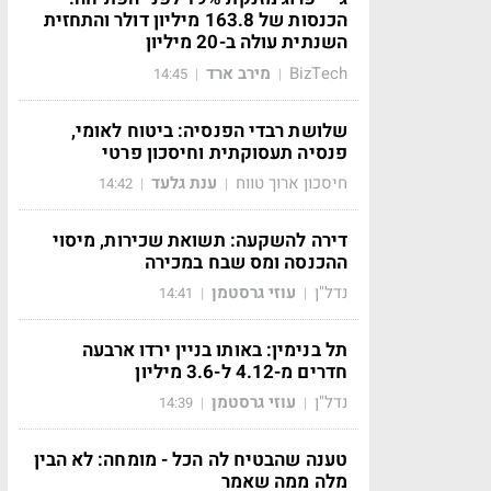
הכנסות של 163.8 מיליון דולר והתחזית
השנתית עולה ב-20 מיליון
BizTech
מירב ארד
14:45
|
|
שלושת רבדי הפנסיה: ביטוח לאומי,
פנסיה תעסוקתית וחיסכון פרטי
חיסכון ארוך טווח
ענת גלעד
14:42
|
|
דירה להשקעה: תשואת שכירות, מיסוי
ההכנסה ומס שבח במכירה
נדל"ן
עוזי גרסטמן
14:41
|
|
תל בנימין: באותו בניין ירדו ארבעה
חדרים מ-4.12 ל-3.6 מיליון
נדל"ן
עוזי גרסטמן
14:39
|
|
טענה שהבטיח לה הכל - מומחה: לא הבין
מלה ממה שאמר