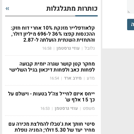
כותרות מתגלגלות
ה
קלאודפלייר מזנקת 10% אחרי דוח חזק:
ההכנסות קפצו 36% ל-696 מיליון דולר,
והתחזית השנתית הועלתה ל-2.87
גלובל
עוזי גרסטמן
16:58
|
|
מחקר קטן קושר שגרה יומית קבועה
לפחות כאב ולפחות דיכאון בגיל השלישי
מדע
מירב ארד
16:54
|
|
ייחס איום לחייל צה"ל בטעות - וישלם על
כך 15 אלף ש'
משפט
עוזי גרסטמן
16:53
|
|
סיטי חותך את ג'טבלו להמלצת מכירה עם
מחיר יעד של 5.30 דולר; המניה נופלת