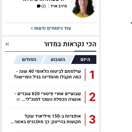
|
מירב ארד
(2)
י
עוד ניתוחים ודעות
הכי נקראות במדור
היום
השבוע
החודש
1
שילמתם לביטוח הלאומי 40 שנה -
כמה תקבלו מהמדינה בגיל הפרישה?
2
שבועיים אחרי פיטורי 620 עובדים -
אושרה הכפלת השכר למנכ״לי...
3
אופציות ב-150 מיליארד שקל
תקועות בהייטק: כך מתכננים באוצר...