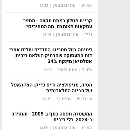
משפט
עוזי גרסטמן
14:38
|
|
קריית מטלון בפתח תקווה - מספר
עסקאות מצומצם, מה המחירים?
נדל"ן
עוזי גרסטמן
14:19
|
|
פתיחה בוול סטריט: המדדים עולים אחרי
דוח התעסוקה שהרחיק העלאת ריבית;
אטלסיאן מזנקת 34%
גלובל
צוות גלובל
16:50
|
|
הטיה, מניפולציה ודיפ פייק: הצד האפל
של הבינה המלאכותית
BizTech
עמית בר
14:10
|
|
המשטרה תפסה כסף ב-2005 - והחזירה
ב-2024, בלי ריבית
משפט
עוזי גרסטמן
14:09
|
|