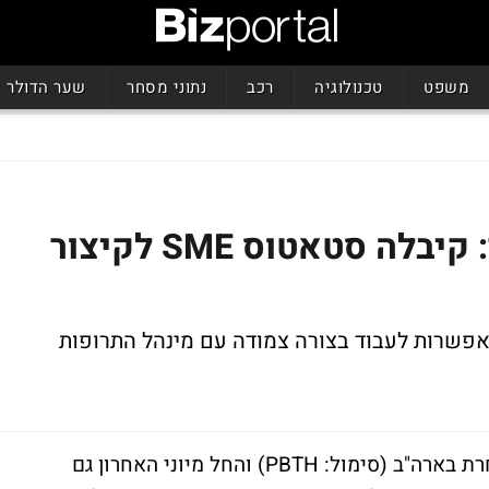
משפט
טכנולוגיה
רכב
נתוני מסחר
שער הדולר
אירופה סומכת על פרולור: קיבלה סטאטוס SME לקיצור
 האפשרות לעבוד בצורה צמודה עם מינהל התרופות
חברת הביוטכנולוגיה פרולור ביוטק, אשר נסחרת בארה"ב (סימול: PBTH) והחל מיוני האחרון גם