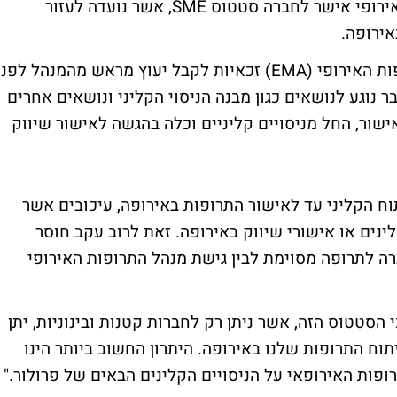
בתל-אביב, מדווחת היום כי מנהל התרופות האירופי אישר לחברה סטטוס SME, אשר נועדה לעזור
אירופה.
חברות שמקבלות סטטוס SME ממנהל התרופות האירופי (EMA) זכאיות לקבל יעוץ מראש מהמנהל לפנ
 נוגע לנושאים כגון מבנה הניסוי הקליני ונושאים אחרים
ור, החל מניסויים קליניים וכלה בהגשה לאישור שיווק
וח הקליני עד לאישור התרופות באירופה, עיכובים אשר
ינים או אישורי שיווק באירופה. זאת לרוב עקב חוסר
רה לתרופה מסוימת לבין גישת מנהל התרופות האירופי
י הסטטוס הזה, אשר ניתן רק לחברות קטנות ובינוניות, יתן
תוח התרופות שלנו באירופה. היתרון החשוב ביותר הינו
פות האירופאי על הניסויים הקלינים הבאים של פרולור."