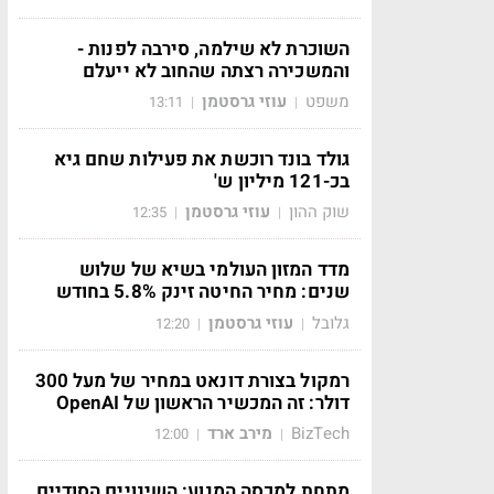
השוכרת לא שילמה, סירבה לפנות -
והמשכירה רצתה שהחוב לא ייעלם
משפט
עוזי גרסטמן
13:11
|
|
גולד בונד רוכשת את פעילות שחם גיא
בכ-121 מיליון ש'
שוק ההון
עוזי גרסטמן
12:35
|
|
מדד המזון העולמי בשיא של שלוש
שנים: מחיר החיטה זינק 5.8% בחודש
גלובל
עוזי גרסטמן
12:20
|
|
רמקול בצורת דונאט במחיר של מעל 300
דולר: זה המכשיר הראשון של OpenAI
BizTech
מירב ארד
12:00
|
|
מתחת למכסה המנוע: השינויים הסודיים