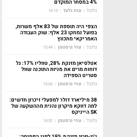
4% במסחר המוקדם
גלובל
ענת גלעד
16:13
|
|
הצפי היה תוספת של 83 אלף משרות,
בפועל נמחקו 23 אלף: שוק העבודה
האמריקאי מתכווץ
גלובל
עוזי גרסטמן
15:44
|
|
אטלסיאן מזנקת 28%, טווליו 17%: גל
דוחות מרים את מניות התוכנה שוול
סטריט הספידה
גלובל
עוזי גרסטמן
15:00
|
|
38 מיליארד דולר למפעלי זיכרון חדשים:
למה דווקא מיקרון נהנית מההשקעה של
SK הייניקס
גלובל
עוזי גרסטמן
14:52
|
|
ג'יי-פרוג מזנקת 19% לפני הפתיחה: