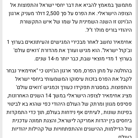
מתמשך במאמץ להביא את דבר יחסי ישראל והתפוצות אל
הצופה הישראלי. את הפרס על סך 2,500 דולר מעניק ארגון
הג'וינט זו השנה השמינית על שמו של איש התקשורת
היהודי בוריס מולר ז"ל.
אחימאיר נחשב לאחר מבכירי המגישים והעיתונאים בערוץ 1
וב'קול ישראל'. הוא מגיש ועורך את מהדורת 'רואים עולם'
בערוץ 1 מדי מוצאי שבת, כבר יותר מ-14 שנים.
בהחלטה על מתן הפרס, מסר ארגון הג'וינט כי "אחימאיר נבחר
לקבל את הפרס בזכות עיסוקו המשמעותי ביחסי ישראל
והתפוצות. במסגרת תפקידו כעורך וכמגיש 'רואים עולם'
מציג אחימאיר לצופה הישראלי במשך 14 השנים האחרונות,
פסיפס מגוון ומרתק של העולם היהודי כפי שהוא בא לביטוי
בפינות שונות , לעיתים אף נידחות בעולם, תוך כדי התמקדות
ביחסים בין יהדות אמריקה לישראל, והצגת תמונה עדכנית
של הדילמות, ההישגים וההתפתחויות של קהילות יהודיות
בעולם.