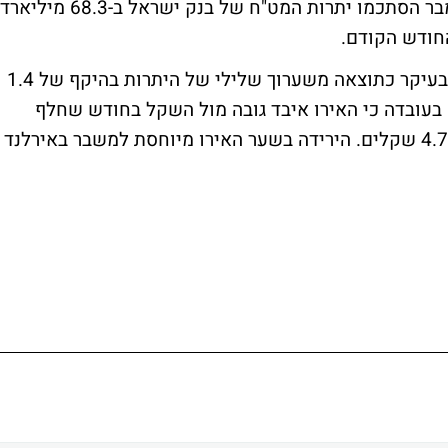
דולר, כך מפרסם היום בנק ישראל. בסוף נובמבר הסתכמו יתרות המט"ח של בנק ישראל ב-68.3 מיליארד
הירידה ביתרות המט"ח של בנק ישראל נבעה בעיקר כתוצאה משערוך שלילי של היתרות בהיקף של 1.4
 בעובדה כי האירו איבד גובה מול השקל בחודש שחלף
בכ-4-5% מרמה של 5.02 שקלים לרמה של 4.79 שקלים. הירידה בשער האירו מיוחסת למשבר באירלנד