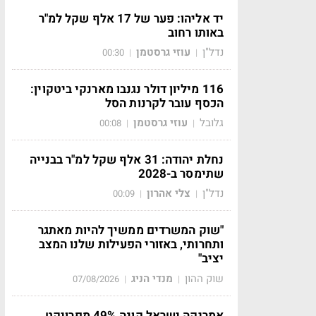
יד אליהו: פער של 17 אלף שקל למ"ר
באותו רחוב
נדל"ן
עוזי גרסטמן
00:30
|
|
116 מיליון דולר נגנבו מארנקי ביטקוין:
הכסף עובר לקרנות הסל
גלובל
עוזי גרסטמן
00:08
|
|
נחלת יהודה: 31 אלף שקל למ"ר בבנייה
שתימסר ב-2028
נדל"ן
צלי אהרון
00:09
|
|
"שוק המשרדים ממשיך להיות מאתגר
ותחרותי, באזורי הפעילות שלנו המצב
יציב"
שוק ההון
מנדי הניג
07/08/2026
|
|
אמריקה ישראל קונה 49% מפרויקט