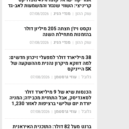
קריניצי: השווי שנגזר והמשמעות לאב-גד
שוק ההון
מנדי הניג
07/08/2026
|
|
נקסט ויז'ן חצתה 205 מיליון דולר
בהזמנות מתחילת השנה
שוק ההון
מנדי הניג
07/08/2026
|
|
38 מיליארד דולר למפעלי זיכרון חדשים:
למה דווקא מיקרון נהנית מההשקעה של
SK הייניקס
גלובל
עוזי גרסטמן
07/08/2026
|
|
הכנסות שיא של 9 מיליארד דולר
לסאנדיסק, אבל התחזית מכבידה; המניה
יורדת יום שלישי ברציפות לאזור 1,230
גלובל
עוזי גרסטמן
07/08/2026
|
|
ברנט מעל 82 דולר: התוכנית האיראנית