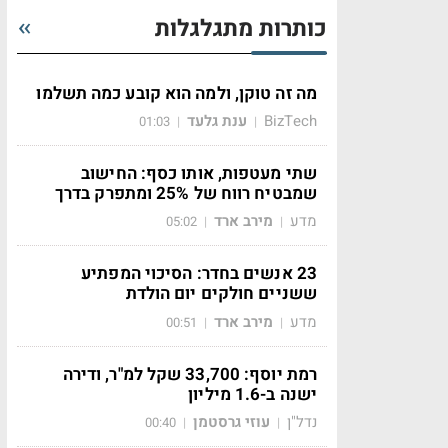
כותרות מתגלגלות
מה זה טוקן, ולמה הוא קובע כמה תשלמו
BizTech
ענת גלעד
01:03
|
|
שתי מעטפות, אותו כסף: החישוב
שמבטיח רווח של 25% ומתפרק בדרך
מדע
מירב ארד
05:02
|
|
23 אנשים בחדר: הסיכוי המפתיע
ששניים חולקים יום הולדת
מדע
מירב ארד
00:51
|
|
רמת יוסף: 33,700 שקל למ"ר, ודירה
ישנה ב-1.6 מיליון
נדל"ן
עוזי גרסטמן
00:40
|
|