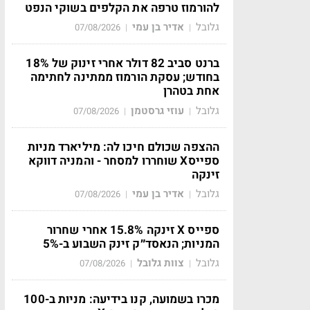
להורמוז טרפה את הקלפים בשוקי הנפט
גלובל
אדיר בן עמי
07/08/2026
|
|
ברנט סביב 82 דולר אחרי זינוק של 18%
בחודש; עסקת הורמוז ממתינה לחתימה
אחת בטהרן
גלובל
עוזי גרסטמן
07/08/2026
|
|
ההצפה שכולם חיכו לה: מיליארד מניות
ספייסX שוחררו למסחר - והמניה דווקא
זינקה
גלובל
אדיר בן עמי
07/08/2026
|
|
ספייס X זינקה 15.8% אחרי שחרור
המניות; הנאסד״ק זינק השבוע ב-5%
גלובל
צוות גלובל
07/08/2026
|
|
מכרו בשמועה, קנו בידיעה: מניות ב-100