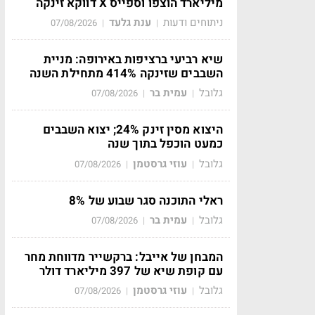
מיליארד הוצפו וספייס X דווקא זינקה
ניתוחים ודעות
ענת גלעד
07/08/2026
|
|
שיא רביעי ברציפות באירופה: מניית
השבבים שזינקה 414% מתחילת השנה
גלובל
עמית בר
07/08/2026
|
|
היצוא מסין זינק 24%; יצוא השבבים
כמעט הוכפל בתוך שנה
גלובל
עוזי גרסטמן
07/08/2026
|
|
ראלי התוכנה סגר שבוע של 8%
גלובל
עמית בר
07/08/2026
|
|
המבחן של אייבל: ברקשייר מדווחת מחר
עם קופת שיא של 397 מיליארד דולר
גלובל
עוזי גרסטמן
07/08/2026
|
|