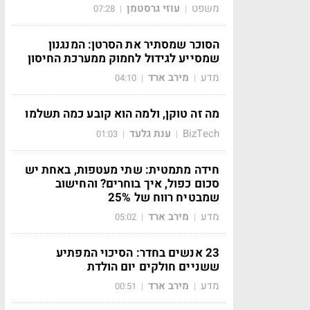
משפט
עוזי גרסטמן
07:28
|
|
הסוכר שמסתיר את הסרטן: המנגנון
שמסייע לגידול לחמוק ממערכת החיסון
מדע
מירב ארד
04:10
|
|
מה זה טוקן, ולמה הוא קובע כמה תשלמו
BizTech
ענת גלעד
01:03
|
|
חידה מתמטית: שתי מעטפות, באחת יש
סכום כפול, איך בוחרים? והחישוב
שמבטיח רווח של 25%
מדע
מירב ארד
05:02
|
|
23 אנשים בחדר: הסיכוי המפתיע
ששניים חולקים יום הולדת
מדע
מירב ארד
00:51
|
|