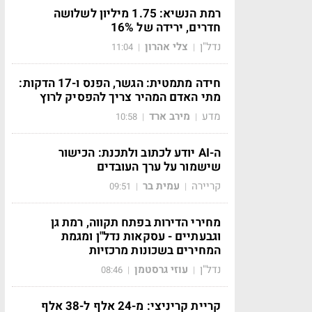
רמת הנשיא: 1.75 מיליון לשלושה
חדרים, ירידה של 16%
נדל"ן
צלי אהרון
11:04
|
|
חידה מתמטית: הגשר, הפנס ו-17 הדקות:
מתי האדם המהיר צריך להפסיק לרוץ
מדע
מירב ארד
10:58
|
|
ה-AI יודע לכתוב ולתכנת: הכישור
שישמור על ערך העובדים
קריירה
עמית בר
09:51
|
|
מחירי הדירות בפתח תקווה, רמת גן
וגבעתיים - עסקאות נדל"ן ומגמת
המחירים בשכונות מרכזיות
נדל"ן
עוזי גרסטמן
08:46
|
|
קריית קריניצי: מ-24 אלף ל-38 אלף