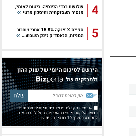
4
שלושת רבדי הפנסיה: ביטוח לאומי,
פנסיה תעסוקתית וחיסכון פרטי
5
ספייס X זינקה 15.8% אחרי שחרור
המניות; הנאסד״ק זינק השבוע...
הירשם לסיכום היומי של שוק ההון
ולמבזקים של
אני מאשר קבלת ניוזלטרים ודיוורים פרסומיים
בדואר אלקטרוני ו/או באמצעות הסלולר בהתאם
למפורט בסעיף 10 בתנאי השימוש