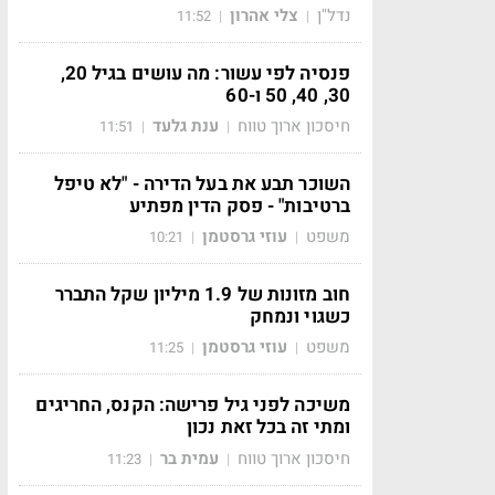
נדל"ן
צלי אהרון
11:52
|
|
פנסיה לפי עשור: מה עושים בגיל 20,
30, 40, 50 ו-60
חיסכון ארוך טווח
ענת גלעד
11:51
|
|
השוכר תבע את בעל הדירה - "לא טיפל
ברטיבות" - פסק הדין מפתיע
משפט
עוזי גרסטמן
10:21
|
|
חוב מזונות של 1.9 מיליון שקל התברר
כשגוי ונמחק
משפט
עוזי גרסטמן
11:25
|
|
משיכה לפני גיל פרישה: הקנס, החריגים
ומתי זה בכל זאת נכון
חיסכון ארוך טווח
עמית בר
11:23
|
|