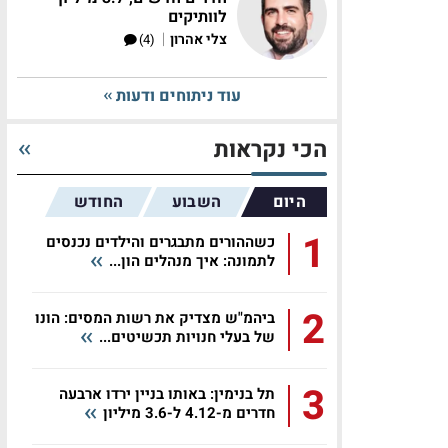
לוותיקים
|
צלי אהרון
(4)
עוד ניתוחים ודעות
הכי נקראות
היום
השבוע
החודש
1
כשההורים מתבגרים והילדים נכנסים
לתמונה: איך מנהלים הון...
2
ביהמ"ש מצדיק את רשות המסים: הונו
של בעלי חנויות תכשיטים...
3
תל בנימין: באותו בניין ירדו ארבעה
חדרים מ-4.12 ל-3.6 מיליון