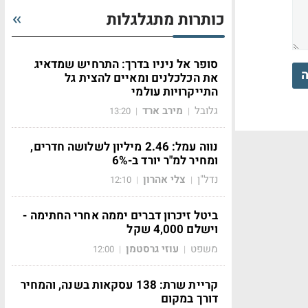
כותרות מתגלגלות
סופר אל ניניו בדרך: התרחיש שמדאיג
ה
את הכלכלנים ומאיים להצית גל
התייקרויות עולמי
גלובל
מירב ארד
13:20
|
|
נווה עמל: 2.46 מיליון לשלושה חדרים,
ומחיר למ"ר יורד ב-6%
נדל"ן
צלי אהרון
12:10
|
|
ביטל זיכרון דברים יממה אחרי החתימה -
וישלם 4,000 שקל
משפט
עוזי גרסטמן
12:00
|
|
קריית שרת: 138 עסקאות בשנה, והמחיר
דורך במקום