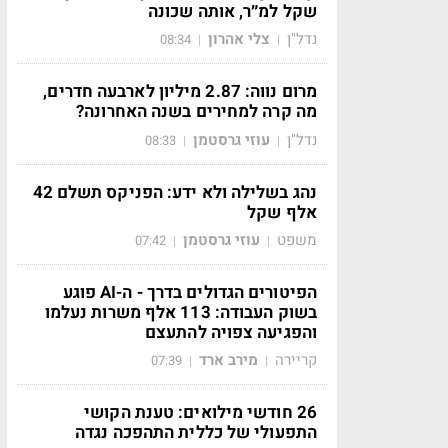
שקל למ״ר, אותה שכונה
נדל"ן
צלי אהרון
08:34
|
|
מרום נווה: 2.87 מיליון לארבעה חדרים,
מה קרה למחירים בשנה האחרונה?
נדל"ן
עוזי גרסטמן
08:33
|
|
נהג בשלילה ולא ידע: הפניקס תשלם 42
אלף שקל
משפט
עוזי גרסטמן
07:42
|
|
הפיטורים הגדולים בדרך - ה-AI פוגע
בשוק העבודה: 113 אלף משרות נעלמו
והפגיעה צפויה להתעצם
קריירה
מירב ארד
07:39
|
|
26 חודשי מילואים: טענת הקושי
התפעולי של כללית התהפכה נגדה