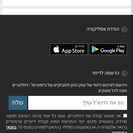
הורדת אפליקציה
הרשמה לדיוור
הירשם לסיכום היומי של שוק ההון ולמבזקים של ביזפורטל - ניוזלטרים
חובה לכל משקיע
אני מאשר קבלת שני ניוזלטרים, אשר כל אחד מהווה רשימת תפוצה
נפרדת, בנושאים סיכום יומי והתראות חמות וקבלת דיוורים פרסומיים
בדואר אלקטרוני ו/ או באמצעות הסלולר בהתאם למפורט בסעיף 10
בתנאי
השימוש