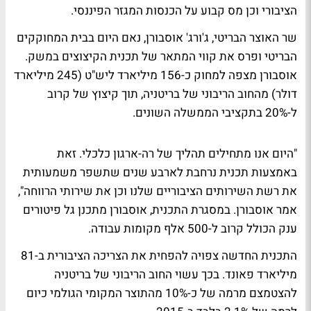
הציבורי וכן מס קבוע על הכנסות המגזר הפיננסי.
שר האוצר הבריטי, ג'ורג' אוסבורן, נאם היום בבית המחוקקים
הבריטי ופרס את קווי המתאר של תכנית הקיצוצים במשק.
אוסבורן מצפה למחוק כ-156 מיליארד ליש"ט (245 מיליארד
דולר) מהחוב הריבוני של בריטניה, תוך קיצוץ של קרוב
ל-20% בתקציבי הממשלה השונים.
"היום אנו מתחילים תהליך של רה-ארגון כלכלי. זאת
באמצעות תכנית נרחבת לארבע שנים שתשפר משמעותית
את רשת השירותים הציבוריים שלנו וכן את שירותי הרווחה",
אמר אוסבורן. במסגרת התכנית, אוסבורן מתכנן גל פיטורים
ענק הכולל קרוב ל-500 אלף מקומות עבודה.
התכנית החדשה צפויה להפחית את הצריכה הציבורית ב-81
מיליארד פאונד. בכך עשוי החוב הריבוני של בריטניה
להצטמצם מרמה של כ-10% מהתוצר המקומי הגולמי כיום