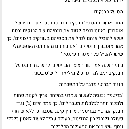
לרמה של 2.1% בלבד ב-2015.
מס על הבנקים
מחר יאושר המס על הבנקים בבריטניה, כך לפי דבריו של
אוסבורן. "איננו רוצים לגזול את רווחיהם של הבנקים ובטח
שלא להוביל אותם לנהל את כספיהם בשווקים חיצוניים", כך
אמר אוסבורן והוסיף כי "אנו בוחנים מהו המס האופטימלי
שיש להטיל על המגזר הפיננסי."
ביוני השנה אמר שר האוצר הבריטי כי להערכתו המס על
הבנקים יניב למדינה כ-2 מיליארד ליש"ט בשנה.
הנגיד הבריטי מדבר על התפכחות
"בריטניה נכנסת לעשור שמרני במיוחד. צריך לקנות פחות
ולמכור יותר לכלכלות מעבר לים", כך אמר היום (ג') נגיד
הבנק המרכזי בבריטניה, מרווין קינג, שסבור כי ללא שיתוף
פעולה גלובלי בין המדינות, העולם עתיד לצעוד לאסון כלכלי
נוסף שישבית את הפעילות הכלכלית.