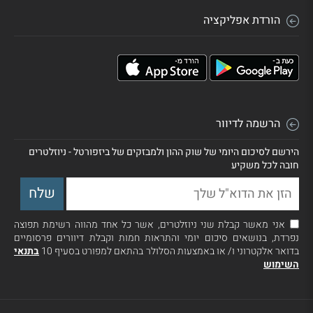
הורדת אפליקציה
הרשמה לדיוור
הירשם לסיכום היומי של שוק ההון ולמבזקים של ביזפורטל - ניוזלטרים
חובה לכל משקיע
אני מאשר קבלת שני ניוזלטרים, אשר כל אחד מהווה רשימת תפוצה
נפרדת, בנושאים סיכום יומי והתראות חמות וקבלת דיוורים פרסומיים
בדואר אלקטרוני ו/ או באמצעות הסלולר בהתאם למפורט בסעיף 10
בתנאי
השימוש