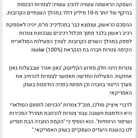
העסקה הראשונה עשויה להניב עשויה לצנורות הכנסות
בהיקף של יותר מ-10 מיליון דולר במהלך השנתיים הקרובות.
ההסכם הראשון, שנמצא כבר בתהליכיכ מו"מ, יהיה לאספקת
רכיב ראשון בלבד מתוך מכלול רכיבים שבכוונת צנורות
לספק במהלך השנים הקרובות. לצורך הפעילות הסולארית
הקימה צנורות חברה בת הנקראת Isolar (100%).
צנורות הינה חלק מזרוע הקלינטק 'גאון אגרו' שבבעלות גאון
אחזקות. הפעילות החדשה תאפשר לצנורות להרחיב את
מערך הייצור בחברה וכן תפתח בפניה הזדמנות בשוק
האמריקאי.
לדברי איציק מולכו, מנכ"ל צנורות "הכניסה לתחום הסולארי
היא הזדמנות חשובה עבור צנורות להרחבת תמהיל המכירות
ושיפור הרווחיות". הוא הוסיף כי "הקמת החברה הבת תסייע
לנו בהשגת היעדים העסקיים בשוק האמריקאי."