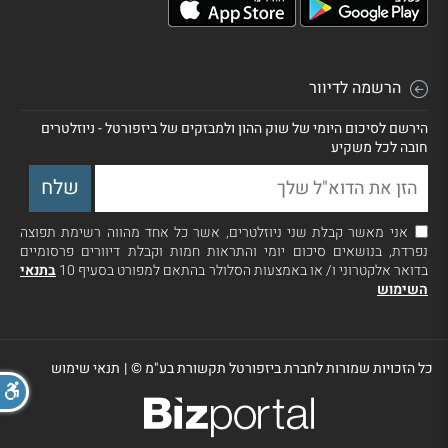
הרשמה לדיוור
הירשם לסיכום היומי של שוק ההון ולמבזקים של ביזפורטל - ניוזלטרים
חובה לכל משקיע
אני מאשר קבלת שני ניוזלטרים, אשר כל אחד מהווה רשימת תפוצה
נפרדת, בנושאים סיכום יומי והתראות חמות וקבלת דיוורים פרסומיים
בדואר אלקטרוני ו/ או באמצעות הסלולר בהתאם למפורט בסעיף 10
בתנאי
השימוש
כל הזכויות שמורות לחברת ביזפורטל תקשורת בע"מ ©
|
תנאי שימוש