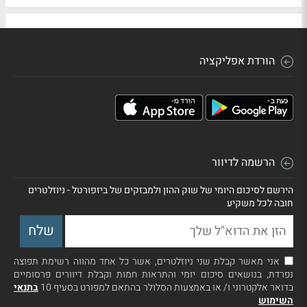
הורדת אפליקציה
הרשמה לדיוור
הירשם לסיכום היומי של שוק ההון ולמבזקים של ביזפורטל - ניוזלטרים
חובה לכל משקיע
אני מאשר קבלת שני ניוזלטרים, אשר כל אחד מהווה רשימת תפוצה
נפרדת, בנושאים סיכום יומי והתראות חמות וקבלת דיוורים פרסומיים
בדואר אלקטרוני ו/ או באמצעות הסלולר בהתאם למפורט בסעיף 10
בתנאי
השימוש