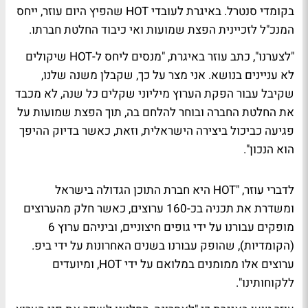
בקומדי סנטרל. באיגרת לעובדי HOT שהפיץ היום עוזר, ייחס
המנכ"ל לזכיינית הפצת שמועות ואי כיבוד החלטת חברתו.
"לצערנו", כתב עוזר באיגרת, "מנסים ליחס ל-HOT שיקולים
לא עניינים בנושא. אני מצר על כך, שקבלן משנה שלנו,
שקיבל עבור הפקת הערוץ מיליוני שקלים כל שנה, לא מכבד
את החלטת החברה ובוחר להלחם בה, תוך הפצת שמועות על
פגיעה כביכול ביצירה הישראלית, וזאת, כאשר בדיוק ההיפך
הוא הנכון".
לדברי עוזר, "HOT היא חברת התוכן הגדולה בישראל
ומשדרת את תכניה בכ-160 ערוצים, כאשר חלק מהערוצים
מופקים עבורנו על ידי גופים חיצוניים, וביניהם ערוץ 6
(הקומדיות), שהופק עבורנו בשנים האחרונות על ידי ביפ.
ערוצים אלו ממומנים במלואם על ידי HOT, ומיועדים
ללקוחותינו".