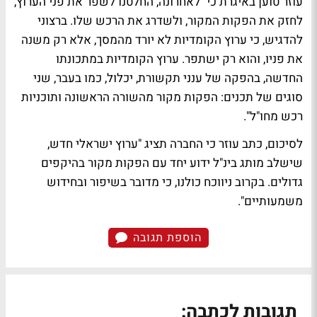
עוזר טוען באיגרת כי "לאחרונה, החלטנו לשפר את פני הערוץ,
לחזק את הפקות המקור, ולשדרג את הרכש שלו. ברצוני
להדגיש, כי ערוץ הקומדיות לא יורד מהמסך, אלא רק משנה
את פניו, והוא רק ישתפר. ‫ערוץ הקומדיות במתכונתו
החדשה, בהפקה של ענני תקשורת, יכלול, כמו בעבר, שני
סוגים של תכנים:‫ הפקות מקור מהשורה הראשונה ותוכניות
רכש מחו"ל".
לסיכום, כתב עוזר כי החברה תציג "ערוץ ישראלי חדש,
שישלב מותג בינ"ל ידוע יחד עם הפקות מקור בהיקפים
גדולים. בקרוב ניווכח כולנו, כי מדובר בשיפור ובחידוש
משמעותיים".
הוספת תגובה
תגובות לכתבה: