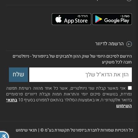
הרשמה לדיוור
הירשם לסיכום היומי של שוק ההון ולמבזקים של ביזפורטל - ניוזלטרים
חובה לכל משקיע
אני מאשר קבלת שני ניוזלטרים, אשר כל אחד מהווה רשימת תפוצה
נפרדת, בנושאים סיכום יומי והתראות חמות וקבלת דיוורים פרסומיים
בדואר אלקטרוני ו/ או באמצעות הסלולר בהתאם למפורט בסעיף 10
בתנאי
השימוש
כל הזכויות שמורות לחברת ביזפורטל תקשורת בע"מ ©
|
תנאי שימוש