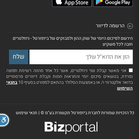
הרשמה לדיוור
הירשם לסיכום היומי של שוק ההון ולמבזקים של ביזפורטל - ניוזלטרים
חובה לכל משקיע
אני מאשר קבלת שני ניוזלטרים, אשר כל אחד מהווה רשימת תפוצה
נפרדת, בנושאים סיכום יומי והתראות חמות וקבלת דיוורים פרסומיים
בדואר אלקטרוני ו/ או באמצעות הסלולר בהתאם למפורט בסעיף 10
בתנאי
השימוש
כל הזכויות שמורות לחברת ביזפורטל תקשורת בע"מ ©
|
תנאי שימוש