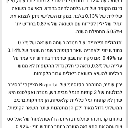
תשואה של 1.12% בחודש יוני ו-3.71% מתחילת השנה, נציין
כי גם הקופה של דש בלטה לחיוב בחודש מאי עם תשואה
שלילית של 0.13% בלבד. במקום השלישי ניתן למצוא את
'גמל' של ילין לפידות עם תשואה של 0.87% בחודש יוני
ו-5.05% מתחילת השנה.
'תגמולים ופיצויים' של מנורה רשמה תשואה של 0.7%
בחודש יוני ולאחריה שאר הקופות רשמו תשואה של 0.14%
עד 0.49%. אם ניקח החשבון שהמדד בחודש יוני עמד על
עלייה של 0.3%, נראה כי חלק גדול מהקופות לא ממש
הצליחו להשיא תשואה ריאלית עבור הלקוחות.
ירון שמיר, המומחה הפנסיוני של Bizportal
מציין כי "הסיבה
לבולטות של 3 קופות הגמל מבית דש, מנורה ואקלסנס היא
שהן לא קופות גמל כלליות קלאסיות, הן מחזיקות ברכיב
ממשלתי גדול מאוד ולכן הן מתנהגות שונה משאר הקופות".
בתחום קרנות ההשתלמות, הייתה זו 'השתלמות' של אנליסט
שרשמה את התשואה הטובה ביותר בחודש יוני - 0.92%.