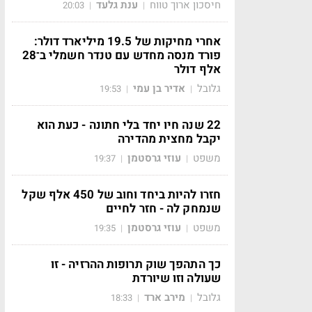
חיסכון ארוך טווח
ענת גלעד
20:03
|
|
אחרי מחיקות של 19.5 מיליארד דולר:
פורד מנסה מחדש עם טנדר חשמלי ב־28
אלף דולר
גלובל
אדיר בן עמי
19:53
|
|
22 שנה חיו יחד בלי חתונה - כעת הוא
יקבל מחצית מהדירה
משפט
עוזי גרסטמן
19:37
|
|
חזרו להיות ביחד וחוב של 450 אלף שקל
שנמחק לה - חזר לחיים
משפט
עוזי גרסטמן
19:35
|
|
כך התהפך שוק תרופות ההרזיה - זו
שעולה וזו שיורדת
גלובל
מירב ארד
18:33
|
|