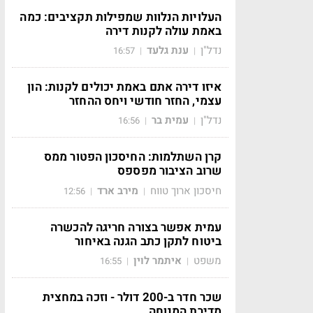
העלויות הנלוות שמפילות תקציבים: כמה
באמת עולה לקנות דירה
נדל"ן
ענת גלעד
16:57
|
|
איזו דירה אתם באמת יכולים לקנות: הון
עצמי, החזר חודשי ויחס ההחזר
נדל"ן
עמית בר
16:56
|
|
קרן השתלמות: החיסכון הפטור ממס
שרוב הציבור מפספס
חיסכון ארוך טווח
מירב ארד
12:56
|
|
עמית אפשר בצורה חריגה להכשרה
ביטוח לתקן כתב הגנה באיחור
משפט
איתמר לוין
16:55
|
|
שכר חדר ב-200 דולר - וזכה במחצית
מדירת המנוחה