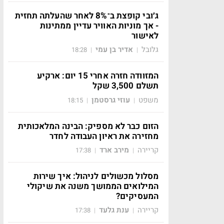
ג׳ובי קופצת ב־8% לאחר שהעלתה תחזית
- אך מוניות האוויר עדיין ממתינות
לאישור
גלובל
אדיר בן עמי
18:28
|
|
המזוודה חזרה אחרי 15 יום: ארקיע
תשלם 3,500 שקל
משפט
עוזי גרסטמן
18:15
|
|
הזום כבר לא מספיק: הבינה המלאכותית
מחזירה את ראיון העבודה לחדר
קריירה
מירב ארד
17:38
|
|
מסלול מכשולים לניהול: איך שירות
המילואים הממושך משנה את שיקולי
המעסיקים?
קריירה
ענת גלעד
17:38
|
|