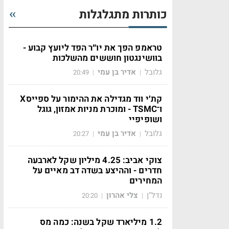
כותרות מתגלגלות
טראמפ הפך את יו״ר הפד ליועץ קבוע -
בוושינגטון חוששים מהשלכות
גלובל
אדיר בן עמי
20:49
|
|
קת׳י ווד מגדילה את ההימור על ספייסX
ו־TSMC - ומוכרת מניות אמזון, גוגל
ושופיפיי
גלובל
אדיר בן עמי
20:27
|
|
צוקי אביב: 4.25 מיליון שקל לארבעה
חדרים - וההיצע בשדה דב מאיים על
המחירים
נדל"ן
צלי אהרון
20:20
|
|
1.2 מיליארד שקל בשנה: כמה מס