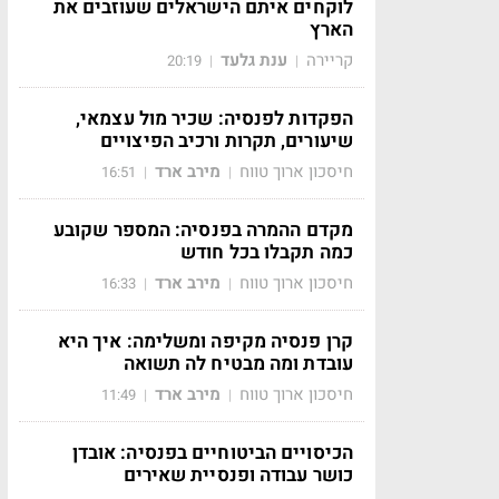
לוקחים איתם הישראלים שעוזבים את
הארץ
קריירה
ענת גלעד
20:19
|
|
הפקדות לפנסיה: שכיר מול עצמאי,
שיעורים, תקרות ורכיב הפיצויים
חיסכון ארוך טווח
מירב ארד
16:51
|
|
מקדם ההמרה בפנסיה: המספר שקובע
כמה תקבלו בכל חודש
חיסכון ארוך טווח
מירב ארד
16:33
|
|
קרן פנסיה מקיפה ומשלימה: איך היא
עובדת ומה מבטיח לה תשואה
חיסכון ארוך טווח
מירב ארד
11:49
|
|
הכיסויים הביטוחיים בפנסיה: אובדן
כושר עבודה ופנסיית שאירים