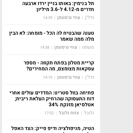
תל בנימין: באותו בניין ירדו ארבעה
חדרים מ-4.12 ל-3.6 מיליון
נדל"ן
עוזי גרסטמן
14:39
|
|
טענה שהבטיח לה הכל - מומחה: לא הבין
מלה ממה שאמר
משפט
עוזי גרסטמן
14:38
|
|
קריית מטלון בפתח תקווה - מספר
עסקאות מצומצם, מה המחירים?
נדל"ן
עוזי גרסטמן
14:19
|
|
פתיחה בוול סטריט: המדדים עולים אחרי
דוח התעסוקה שהרחיק העלאת ריבית;
אטלסיאן מזנקת 34%
גלובל
צוות גלובל
17:02
|
|
הטיה, מניפולציה ודיפ פייק: הצד האפל