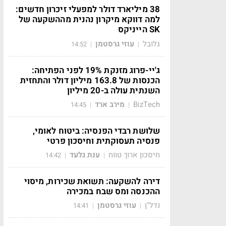
38 מיליארד דולר למפעלי זיכרון חדשים:
למה דווקא מיקרון נהנית מההשקעה של
SK הייניקס
גלובל
עוזי גרסטמן
14:52
|
|
ג'יי-פרוג מזנקת 19% לפני הפתיחה:
הכנסות של 163.8 מיליון דולר והתחזית
השנתית עולה ב-20 מיליון
BizTech
מירב ארד
14:45
|
|
שלושת רבדי הפנסיה: ביטוח לאומי,
פנסיה תעסוקתית וחיסכון פרטי
חיסכון ארוך טווח
ענת גלעד
14:42
|
|
דירה להשקעה: תשואת שכירות, מיסוי
ההכנסה ומס שבח במכירה
נדל"ן
עוזי גרסטמן
14:41
|
|