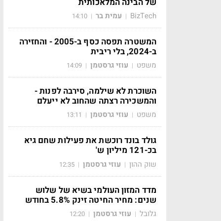
של הבינה המלאכותית
BizTech
עמית בר
14:10
|
|
המשטרה תפסה כסף ב-2005 - והחזירה
ב-2024, בלי ריבית
משפט
עוזי גרסטמן
14:09
|
|
השוכרת לא שילמה, סירבה לפנות -
והמשכירה רצתה שהחוב לא ייעלם
משפט
עוזי גרסטמן
13:11
|
|
גולד בונד רוכשת את פעילות שחם גיא
בכ-121 מיליון ש'
שוק ההון
עוזי גרסטמן
12:35
|
|
מדד המזון העולמי בשיא של שלוש
שנים: מחיר החיטה זינק 5.8% בחודש
גלובל
עוזי גרסטמן
12:20
|
|