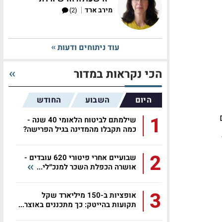
|
מירב ארד
(2)
עוד ניתוחים ודעות
הכי נקראות במדור
היום
השבוע
החודש
ום
1
שילמתם לביטוח הלאומי 40 שנה -
כמה תקבלו מהמדינה בגיל הפרישה?
2
שבועיים אחרי פיטורי 620 עובדים -
אושרה הכפלת השכר למנכ״לי...
3
אופציות ב-150 מיליארד שקל
תקועות בהייטק: כך מתכננים באוצר...