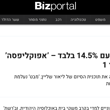
משפט
טכנולוגיה
רכב
נתוני מסחר
שער הדולר
’מצב האומה’ סוגרת עונה עם 14.5% בלבד – ’אפוקליפסה’
יותר מ-20%, לא מקפיצה את תוכנית הסיום של ליאור שליין; ’מבט’ נעלמת
וניים למדי בקרב משקי בית באוכלוסיה היהודית, וב’רשת’