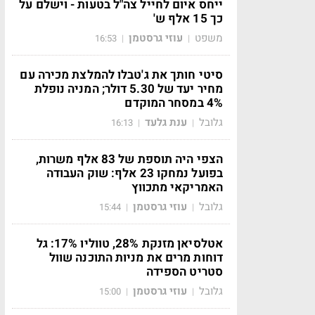
ייחס איום לחייל צה"ל בטעות - וישלם על
כך 15 אלף ש'
משפט
עוזי גרסטמן
16:53
|
|
סיטי חותך את ג'טבלו להמלצת מכירה עם
מחיר יעד של 5.30 דולר; המניה נופלת
4% במסחר המוקדם
גלובל
ענת גלעד
16:13
|
|
הצפי היה תוספת של 83 אלף משרות,
בפועל נמחקו 23 אלף: שוק העבודה
האמריקאי מתכווץ
גלובל
עוזי גרסטמן
15:44
|
|
אטלסיאן מזנקת 28%, טווליו 17%: גל
דוחות מרים את מניות התוכנה שוול
סטריט הספידה
גלובל
עוזי גרסטמן
15:00
|
|