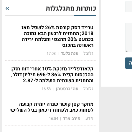
כותרות מתגלגלות
טרייד דסק קורסת 26% לשפל מאז
2018; התחזית לרבעון הבא נמוכה
בכמעט 20% מהצפי ומגלמת ירידה
ראשונה בהכנס
גלובל
ענת גלעד
17:03
|
|
ה
קלאודפלייר מזנקת 10% אחרי דוח חזק:
ההכנסות קפצו 36% ל-696 מיליון דולר,
והתחזית השנתית הועלתה ל-2.87
גלובל
עוזי גרסטמן
16:58
|
|
מחקר קטן קושר שגרה יומית קבועה
לפחות כאב ולפחות דיכאון בגיל השלישי
מדע
מירב ארד
16:54
|
|