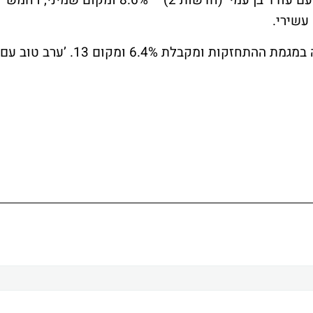
(רשת, ערוץ 2) – 10.3% ומקום חמישי, ’שש עם עודד בן עמי’ (חדשות 2) – 8.6% ומקום שמיני, ו’חמש
שימו לב: ’נשות הטייסים’ (ערוץ 10) ממשיכה במגמת ההתחזקות ומקבלת 6.4% ומקום 13. ’ערב טוב עם