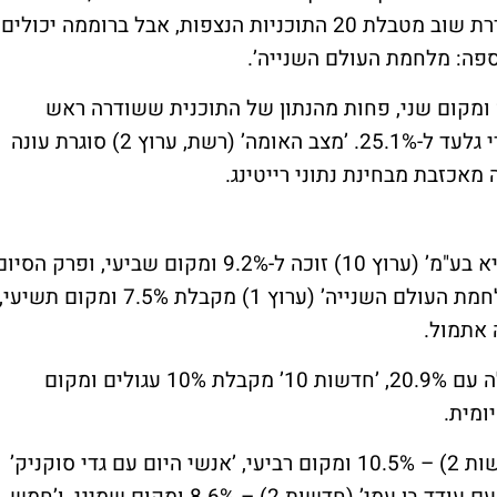
יצטרכו להפיק ממנה הרבה לקחים. ’מבט’ נעדרת שוב מטבלת 20 התוכניות הנצפות, אבל ברוממה יכולים
פה: מלחמת העולם השנייה’.
'אחד נגד 100’ (רשת, ערוץ 2) מקבלת 20.5% ומקום שני, פחות מהנתון של התוכנית ששודרה ראש
בראש עם ’הישרדות’ ביום ראשון, אז זכה אברי גלעד ל-25.1%. ’מצב האומה’ (רשת, ערוץ 2) סוגרת עונה
תוכניתם של אורלי וילנאי וגיא מרוז ’אורלי וגיא בע"מ’ (ערוץ 10) זוכה ל-9.2% ומקום שביעי, ופרק הסי
של סדרת המופת התיעודית ’אפוקליפסה: מלחמת העולם השנייה’ (ערוץ 1) מקבלת 7.5% ומקום תשיעי,
 אתמול.
בגזרת החדשות: ’חדשות 2’ מובילה את הטבלה עם 20.9%, ’חדשות 10’ מקבלת 10% עגולים ומקום
עוד בעשירייה הפותחת: ’תוכנית חיסכון’ (חדשות 2) – 10.5% ומקום רביעי, ’אנשי היום עם גדי סוקניק’