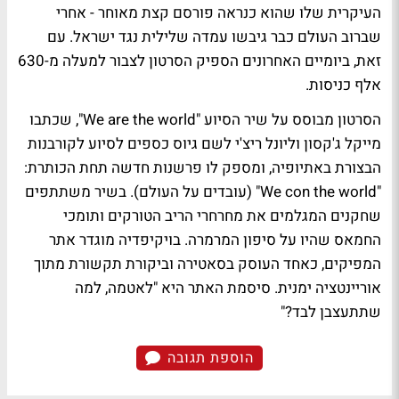
העיקרית שלו שהוא כנראה פורסם קצת מאוחר - אחרי
שברוב העולם כבר גיבשו עמדה שלילית נגד ישראל. עם
זאת, ביומיים האחרונים הספיק הסרטון לצבור למעלה מ-630
אלף כניסות.
הסרטון מבוסס על שיר הסיוע "We are the world", שכתבו
מייקל ג'קסון וליונל ריצ'י לשם גיוס כספים לסיוע לקורבנות
הבצורת באתיופיה, ומספק לו פרשנות חדשה תחת הכותרת:
"We con the world" (עובדים על העולם). בשיר משתתפים
שחקנים המגלמים את מחרחרי הריב הטורקים ותומכי
החמאס שהיו על סיפון המרמרה. בויקיפדיה מוגדר אתר
המפיקים, כאחד העוסק בסאטירה וביקורת תקשורת מתוך
אוריינטציה ימנית. סיסמת האתר היא "לאטמה, למה
שתתעצבן לבד?"
הוספת תגובה