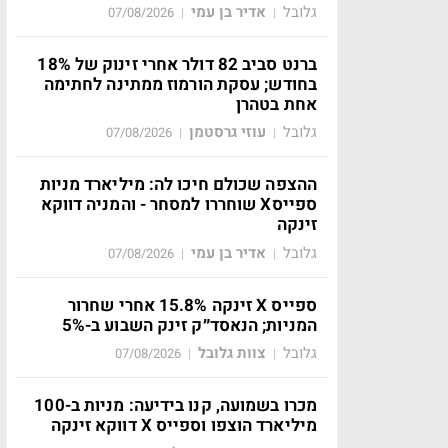
גלובל
אדיר בן עמי
07/08/2026
|
|
ברנט סביב 82 דולר אחרי זינוק של 18%
בחודש; עסקת הורמוז ממתינה לחתימה
אחת בטהרן
גלובל
עוזי גרסטמן
07/08/2026
|
|
ההצפה שכולם חיכו לה: מיליארד מניות
ספייסX שוחררו למסחר - והמניה דווקא
זינקה
גלובל
אדיר בן עמי
07/08/2026
|
|
ספייס X זינקה 15.8% אחרי שחרור
המניות; הנאסד״ק זינק השבוע ב-5%
גלובל
צוות גלובל
07/08/2026
|
|
מכרו בשמועה, קנו בידיעה: מניות ב-100
מיליארד הוצפו וספייס X דווקא זינקה