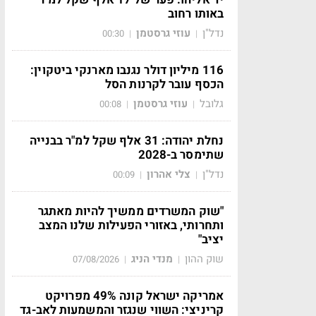
באותו רחוב
נדל"ן
עוזי גרסטמן
00:30
|
|
116 מיליון דולר נגנבו מארנקי ביטקוין:
הכסף עובר לקרנות הסל
גלובל
עוזי גרסטמן
00:08
|
|
נחלת יהודה: 31 אלף שקל למ"ר בבנייה
שתימסר ב-2028
נדל"ן
צלי אהרון
00:09
|
|
"שוק המשרדים ממשיך להיות מאתגר
ותחרותי, באזורי הפעילות שלנו המצב
יציב"
שוק ההון
מנדי הניג
07/08/2026
|
|
אמריקה ישראל קונה 49% מפרויקט
קריניצי: השווי שנגזר והמשמעות לאב-גד