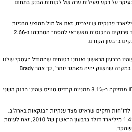
 בעיקר על רקע פעילות ערה של לקוחות הבנק בתחום
ה התחתונה רשם הבנק רווח של 2.06 מיליארד פרנקים שוויצרים, זאת אל מול ממוצע תחזיות
האנליסטים שעמד על רווח של 1.99 מיליארד פרנקים ההכנסות מאשראי למסחר הסתכמו ב-2.66
שהיו ברבעון הראשון ואנחנו בטוחים שהמודל העסקי שלנו
יאפשר לנו להמשיך להציג תוצאות טובות, גם במקרה שהשוק יהיה מאתגר יותר", כך אמר Brady
נזכיר, כי כור הישראלית שבשליטת קונצרן IDB מחזיקה ב-3.1% ממניות קרדיט סוויס שהינו הבנק השני
לדו"חות חזקים שראינו מצד ענקיות הבנקאות בארה"ב.
מורגן סטנלי דיווחה אתמול על רווח נקי של 1.41 מיליארד דולר ברבעון הראשון של 2010, זאת לעומת