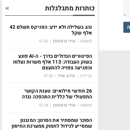
כותרות מתגלגלות
ה
נהג בשלילה ולא ידע: הפניקס תשלם 42
אלף שקל
משפט
עוזי גרסטמן
07:42
|
|
הפיטורים הגדולים בדרך - ה-AI פוגע
בשוק העבודה: 113 אלף משרות נעלמו
והפגיעה צפויה להתעצם
קריירה
מירב ארד
07:39
|
|
26 חודשי מילואים: טענת הקושי
התפעולי של כללית התהפכה נגדה
משפט
עוזי גרסטמן
07:28
|
|
הסוכר שמסתיר את הסרטן: המנגנון
שמסייע לגידול לחמוק ממערכת החיסון