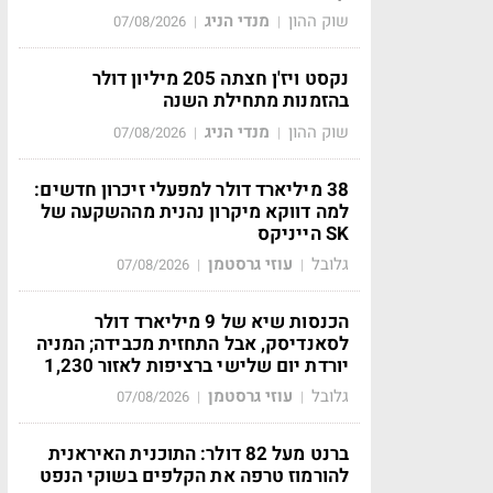
שוק ההון
מנדי הניג
07/08/2026
|
|
נקסט ויז'ן חצתה 205 מיליון דולר
בהזמנות מתחילת השנה
שוק ההון
מנדי הניג
07/08/2026
|
|
38 מיליארד דולר למפעלי זיכרון חדשים:
למה דווקא מיקרון נהנית מההשקעה של
SK הייניקס
גלובל
עוזי גרסטמן
07/08/2026
|
|
הכנסות שיא של 9 מיליארד דולר
לסאנדיסק, אבל התחזית מכבידה; המניה
יורדת יום שלישי ברציפות לאזור 1,230
גלובל
עוזי גרסטמן
07/08/2026
|
|
ברנט מעל 82 דולר: התוכנית האיראנית
להורמוז טרפה את הקלפים בשוקי הנפט