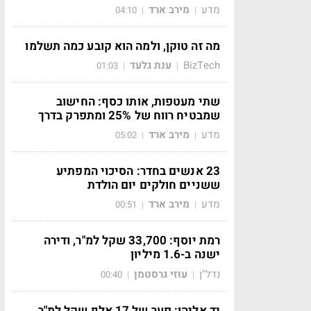
מדע
מירב ארד
04:10
|
|
מה זה טוקן, ולמה הוא קובע כמה תשלמו
BizTech
ענת גלעד
01:03
|
|
שתי מעטפות, אותו כסף: החישוב
שמבטיח רווח של 25% ומתפרק בדרך
מדע
מירב ארד
05:02
|
|
23 אנשים בחדר: הסיכוי המפתיע
ששניים חולקים יום הולדת
מדע
מירב ארד
00:51
|
|
רמת יוסף: 33,700 שקל למ"ר, ודירה
ישנה ב-1.6 מיליון
נדל"ן
עוזי גרסטמן
00:40
|
|
יד אליהו: פער של 17 אלף שקל למ"ר