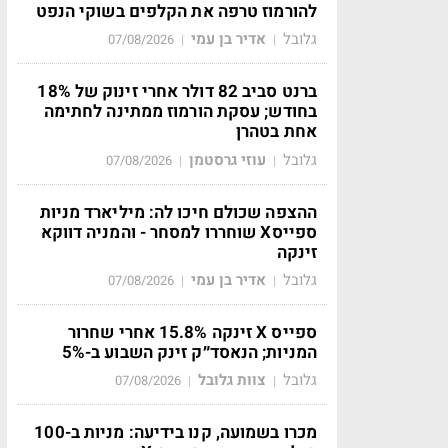
להורמוז טרפה את הקלפים בשוקי הנפט
גלובל
אדיר בן עמי
07/08/2026
|
|
ברנט סביב 82 דולר אחרי זינוק של 18%
בחודש; עסקת הורמוז ממתינה לחתימה
אחת בטהרן
גלובל
עוזי גרסטמן
07/08/2026
|
|
ההצפה שכולם חיכו לה: מיליארד מניות
ספייסX שוחררו למסחר - והמניה דווקא
זינקה
גלובל
אדיר בן עמי
07/08/2026
|
|
ספייס X זינקה 15.8% אחרי שחרור
המניות; הנאסד״ק זינק השבוע ב-5%
גלובל
צוות גלובל
07/08/2026
|
|
מכרו בשמועה, קנו בידיעה: מניות ב-100