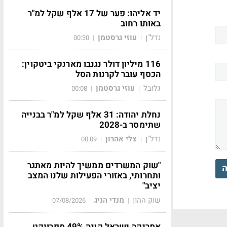
יד אליהו: פער של 17 אלף שקל למ"ר
באותו רחוב
נדל"ן
עוזי גרסטמן
00:30
|
|
116 מיליון דולר נגנבו מארנקי ביטקוין:
הכסף עובר לקרנות הסל
גלובל
עוזי גרסטמן
00:08
|
|
נחלת יהודה: 31 אלף שקל למ"ר בבנייה
שתימסר ב-2028
נדל"ן
צלי אהרון
00:09
|
|
"שוק המשרדים ממשיך להיות מאתגר
ה
ותחרותי, באזורי הפעילות שלנו המצב
יציב"
שוק ההון
מנדי הניג
07/08/2026
|
|
אמריקה ישראל קונה 49% מפרויקט