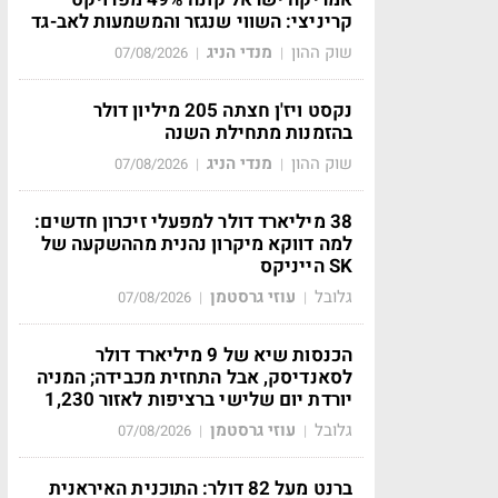
קריניצי: השווי שנגזר והמשמעות לאב-גד
שוק ההון
מנדי הניג
07/08/2026
|
|
נקסט ויז'ן חצתה 205 מיליון דולר
בהזמנות מתחילת השנה
שוק ההון
מנדי הניג
07/08/2026
|
|
38 מיליארד דולר למפעלי זיכרון חדשים:
למה דווקא מיקרון נהנית מההשקעה של
SK הייניקס
גלובל
עוזי גרסטמן
07/08/2026
|
|
הכנסות שיא של 9 מיליארד דולר
לסאנדיסק, אבל התחזית מכבידה; המניה
יורדת יום שלישי ברציפות לאזור 1,230
גלובל
עוזי גרסטמן
07/08/2026
|
|
ברנט מעל 82 דולר: התוכנית האיראנית