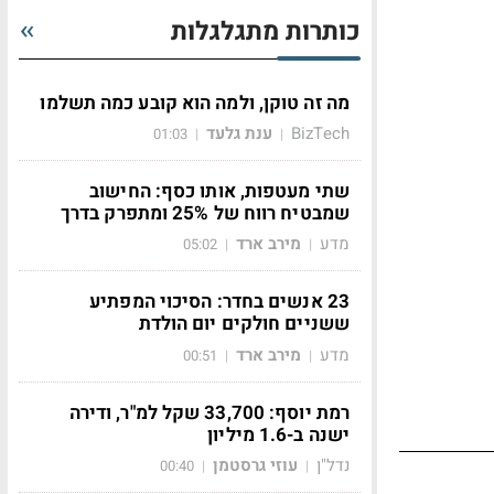
כותרות מתגלגלות
מה זה טוקן, ולמה הוא קובע כמה תשלמו
BizTech
ענת גלעד
01:03
|
|
שתי מעטפות, אותו כסף: החישוב
שמבטיח רווח של 25% ומתפרק בדרך
מדע
מירב ארד
05:02
|
|
23 אנשים בחדר: הסיכוי המפתיע
ששניים חולקים יום הולדת
מדע
מירב ארד
00:51
|
|
רמת יוסף: 33,700 שקל למ"ר, ודירה
ישנה ב-1.6 מיליון
נדל"ן
עוזי גרסטמן
00:40
|
|